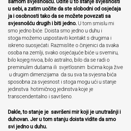
samom svjesnošću. Uđite u to stanje svjesnosti
u sebi, a zatim uočite da ste slobodni od osjećaja
ja i osobnosti tako da se možete povezati sa
svjesnošću drugih i biti jedno.
U tom smislu mi
smo jedno biće. Doista smo jedno u duhu i
stoga možemo uspostaviti kontakt s drugima i
iskreno suosjećati. Razmislite o činjenici da svaka
osoba na zemlji, svako osjećajuće biće u svemiru,
bilo kojeg nivoa, bilo astralno, bilo da se radi o
preminulim dušama ili svjetlosnim bićima koja žive
u drugim dimenzijama da su sva ta svjesna bića
sposobna za svjesnost i stoga mogu ući u stanje
jedinstva hotimičnog jedinstva koje je
transcendentalno i savršeno.
Dakle, to stanje je savršeni mir koji je unutrašnji i
duhovan. Jer u tom stanju doista vidite da smo
svi jedno u duhu.