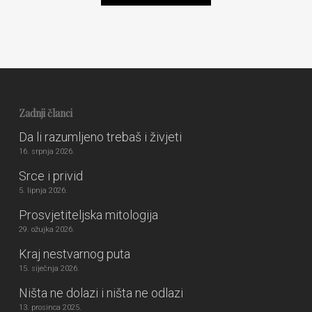
Zadnji članci
Da li razumljeno trebaš i živjeti
16. srpnja 2026.
Srce i privid
5. lipnja 2026.
Prosvjetiteljska mitologija
29. ožujka 2026.
Kraj nestvarnog puta
15. siječnja 2026.
Ništa ne dolazi i ništa ne odlazi
13. prosinca 2025.