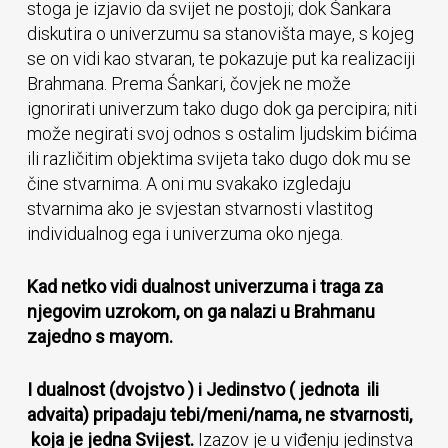
stoga je izjavio da svijet ne postoji; dok Śankara
diskutira o univerzumu sa stanovišta maye, s kojeg
se on vidi kao stvaran, te pokazuje put ka realizaciji
Brahmana. Prema Śankari, čovjek ne može
ignorirati univerzum tako dugo dok ga percipira; niti
može negirati svoj odnos s ostalim ljudskim bićima
ili različitim objektima svijeta tako dugo dok mu se
čine stvarnima. A oni mu svakako izgledaju
stvarnima ako je svjestan stvarnosti vlastitog
individualnog ega i univerzuma oko njega.
Kad netko vidi dualnost univerzuma i traga za
njegovim uzrokom, on ga nalazi u Brahmanu
zajedno s mayom.
I dualnost (dvojstvo ) i Jedinstvo ( jednota ili
advaita) pripadaju tebi/meni/nama, ne stvarnosti,
koja je jedna Svijest.
Izazov je u viđenju jedinstva