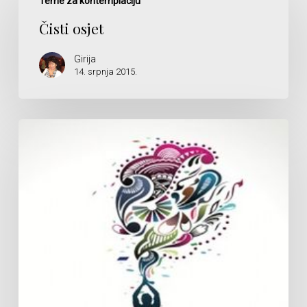
osjet
Teme za kontemplaciju
Čisti osjet
Girija
14. srpnja 2015.
Osobine
zrelosti