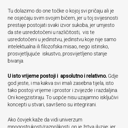
Tu dolazimo do one točke o kojoj svi pričaju ali je
ne osjećaju svim svojim bičem, jer u toj svijesnosti
prestaje postojati svaki izvor sukoba, jer umjesto
da ste usredotočeni u različitosti, vis te
usredotočeni u jedinstvu, jedinstvu koje nije samo
intelektualna ili filozofska misao, nego istinsko,
prosvjetljujuće iskustvo, prosvijetljeno stanje
bivanja.
U isto vrijeme postoji i apsolutno i relativno.
Gdje
god jeste, i ma kakva svi imali zasebna tijela, isto
tako postoji vrijeme i prostor i zvijezde i razdaljina.
Oni koegzistiraju. To uopće nisu uzajamno isključivi
koncepti u stvari, savršeno su integrirani.
Ako čovjek kaže da vidi univerzum
mnogostrukosti/raznolikosti, on je žrtva iluzije; jer