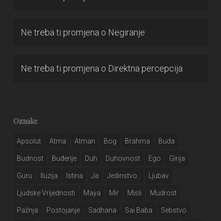
Ne treba ti promjena
o
Negiranje
Ne treba ti promjena
o
Direktna percepcija
Oznake
Apsolut
Atma
Atman
Bog
Brahma
Buda
Budnost
Buđenje
Duh
Duhovnost
Ego
Girija
Guru
Iluzija
Istina
Ja
Jedinstvo..
Ljubav
Ljudske Vrijednosti
Maya
Mir
Misli
Mudrost
Pažnja
Postojanje
Sadhana
Sai Baba
Sebstvo