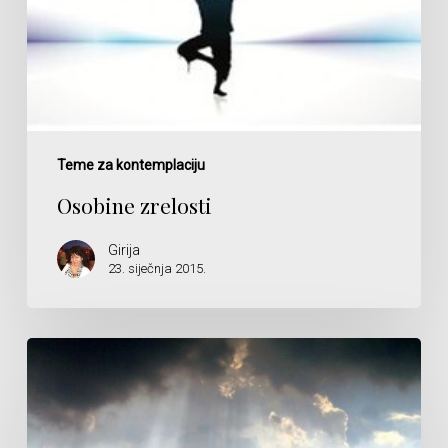
Teme za kontemplaciju
Osobine zrelosti
Girija
23. siječnja 2015.
Bezoblično
ili
skrivena
harmonija