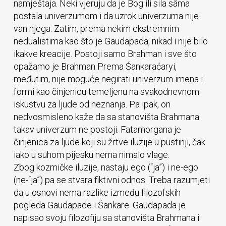
namještaja. Neki vjeruju da je Bog ili sila sâma
postala univerzumom i da uzrok univerzuma nije
van njega. Zatim, prema nekim ekstremnim
nedualistima kao što je Gaudapada, nikad i nije bilo
ikakve kreacije. Postoji samo Brahman i sve što
opažamo je Brahman Prema Śankaraćaryi,
međutim, nije moguće negirati univerzum imena i
formi kao činjenicu temeljenu na svakodnevnom
iskustvu za ljude od neznanja. Pa ipak, on
nedvosmisleno kaže da sa stanovišta Brahmana
takav univerzum ne postoji. Fatamorgana je
činjenica za ljude koji su žrtve iluzije u pustinji, čak
iako u suhom pijesku nema nimalo vlage.
Zbog kozmičke iluzije, nastaju ego (“ja”) i ne-ego
(ne-“ja”) pa se stvara fiktivni odnos. Treba razumjeti
da u osnovi nema razlike između filozofskih
pogleda Gaudapade i Śankare. Gaudapada je
napisao svoju filozofiju sa stanovišta Brahmana i