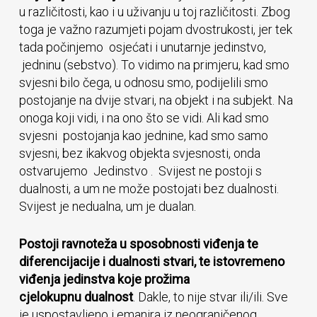
u različitosti, kao i u uživanju u toj različitosti. Zbog
toga je važno razumjeti pojam dvostrukosti, jer tek
tada počinjemo osjećati i unutarnje jedinstvo,
jedninu (sebstvo). To vidimo na primjeru, kad smo
svjesni bilo čega, u odnosu smo, podijelili smo
postojanje na dvije stvari, na objekt i na subjekt. Na
onoga koji vidi, i na ono što se vidi. Ali kad smo
svjesni postojanja kao jednine, kad smo samo
svjesni, bez ikakvog objekta svjesnosti, onda
ostvarujemo Jedinstvo . Svijest ne postoji s
dualnosti, a um ne može postojati bez dualnosti.
Svijest je nedualna, um je dualan.
Postoji ravnoteža u sposobnosti viđenja te
diferencijacije i dualnosti stvari, te istovremeno
viđenja jedinstva koje prožima
cjelokupnu dualnost
. Dakle, to nije stvar ili/ili. Sve
je uspostavljeno i emanira iz neograničenog,