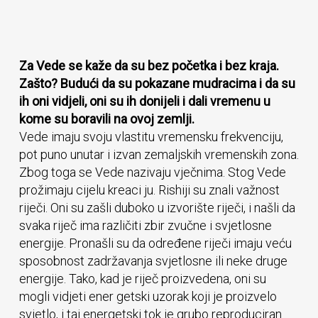
Za Vede se kaže da su bez početka i bez kraja.
Zašto? Budući da su pokazane mudracima i da su
ih oni vidjeli, oni su ih donijeli i dali vremenu u
kome su boravili na ovoj zemlji.
Vede imaju svoju vlastitu vremensku frekvenciju,
pot puno unutar i izvan zemaljskih vremenskih zona.
Zbog toga se Vede nazivaju vječnima. Stog Vede
prožimaju cijelu kreaci ju. Rishiji su znali važnost
riječi. Oni su zašli duboko u izvorište riječi, i našli da
svaka riječ ima različiti zbir zvučne i svjetlosne
energije. Pronašli su da određene riječi imaju veću
sposobnost zadržavanja svjetlosne ili neke druge
energije. Tako, kad je riječ proizvedena, oni su
mogli vidjeti ener getski uzorak koji je proizvelo
svjetlo, i taj energetski tok je grubo reproduciran.