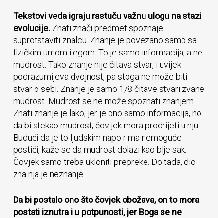
Tekstovi veda igraju rastuču važnu ulogu na stazi
evolucije.
Znati znači predmet spoznaje
suprotstaviti znalcu. Znanje je povezano samo sa
fizičkim umom i egom. To je samo informacija, a ne
mudrost. Tako znanje nije čitava stvar, i uvijek
podrazumijeva dvojnost, pa stoga ne može biti
stvar o sebi. Znanje je samo 1/8 čitave stvari zvane
mudrost. Mudrost se ne može spoznati znanjem.
Znati znanje je lako, jer je ono samo informacija, no
da bi stekao mudrost, čov jek mora prodrijeti u nju.
Budući da je to ljudskim napo rima nemoguće
postići, kaže se da mudrost dolazi kao blje sak.
Čovjek samo treba ukloniti prepreke. Do tada, dio
zna nja je neznanje.
Da bi postalo ono što čovjek obožava, on to mora
postati iznutra i u potpunosti, jer Boga se ne