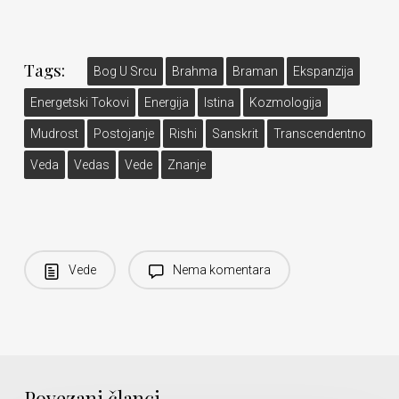
Tags:
Bog U Srcu
Brahma
Braman
Ekspanzija
Energetski Tokovi
Energija
Istina
Kozmologija
Mudrost
Postojanje
Rishi
Sanskrit
Transcendentno
Veda
Vedas
Vede
Znanje
Vede
Nema komentara
Povezani članci