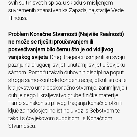
svih su tih svetih spisa, u skladu s mišljenjem
suvremenih znanstvenika Zapada, najstarije Vede
Hindusa.
Problem Konačne Stvarnosti (Najviše Realnosti)
ne može se riješiti proučavanjem ili
posvećivanjem bilo čemu što je od vidljivog
vanjskog svijeta
. Drugi tragaoci usmjerili su svoju
pažnju na drugačiji svijet, unutarnji svijet u čovjeku
sâmom. Pomoću takvih duhovnih disciplina poput
stroge samo-kontrole koncentracije, otkrili su da je
kraljevstvo uma beskonačno stvarnije, zanimljivije i
dublje nego li kraljevstvo grube fizičke materije.
Tamo su nakon strpljivog traganja konačno otkrili
ključ za nadosjetilne istine u vezi s Sebstvom te
tako i s čovjekovom sudbinom i s Konačnom
Stvarnošću.