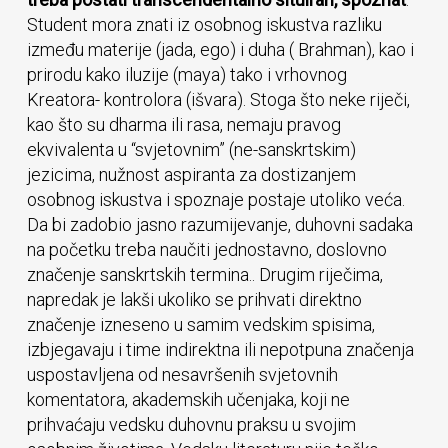
Student mora znati iz osobnog iskustva razliku
između materije (jada, ego) i duha ( Brahman), kao i
prirodu kako iluzije (maya) tako i vrhovnog
Kreatora- kontrolora (išvara). Stoga što neke riječi,
kao što su dharma ili rasa, nemaju pravog
ekvivalenta u “svjetovnim” (ne-sanskrtskim)
jezicima, nužnost aspiranta za dostizanjem
osobnog iskustva i spoznaje postaje utoliko veća.
Da bi zadobio jasno razumijevanje, duhovni sadaka
na početku treba naučiti jednostavno, doslovno
značenje sanskrtskih termina.. Drugim riječima,
napredak je lakši ukoliko se prihvati direktno
značenje izneseno u samim vedskim spisima,
izbjegavaju i time indirektna ili nepotpuna značenja
uspostavljena od nesavršenih svjetovnih
komentatora, akademskih učenjaka, koji ne
prihvaćaju vedsku duhovnu praksu u svojim