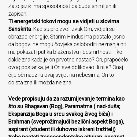
Zato jezik ima sposobnost da bude snimljen ili
zapisan.
Ti energetski tokovi mogu se vidjeti u slovima
Sanskrita
. Kad su proizveli zvuk Om, vidjeli su
obrazac energije. Starim Hindusima postalo jasno
da bogovi ne mogu čovjeka osloboditi neznanja niti
mu pokazati put ka blaženstvu i besmrtnosti. Tko
dakle zna kada je on prvotno nastao? On, prapočelo
ovog postanka, je li On sve oblikovao ili nije? Onaj
čije oči nadziru ovaj svijet na nebesima, On to
doista zna ili možda ne zna.
Vede propisuju da za razumijevanje termina kao
što su Bhagavan (Bog), Paramatma ( nad-duša;
Ekspanzija Boga u srcu svakog živog biča) i
Brahman (sveprožimajući bezlični aspekt Boga),
aspirant (student ili duhovno iskreni tražitelj)
treba postati transcendentalno situiran, spoznat
.