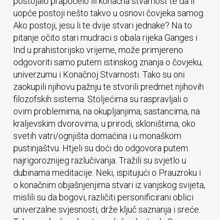
postojalo prapočelo ili konačna stvarnost te da li
uopće postoji nešto takvo u osnovi čovjeka samog.
Ako postoji, jesu li te dvije stvari jednake? Na to
pitanje očito stari mudraci s obala rijeka Ganges i
Ind u prahistorijsko vrijeme, može primjereno
odgovoriti samo putem istinskog znanja o čovjeku,
univerzumu i Konačnoj Stvarnosti. Tako su oni
zaokupili njihovu pažnju te stvorili predmet njihovih
filozofskih sistema. Stoljećima su raspravljali o
ovim problemima, na okupljanjima, sastancima, na
kraljevskim dvorovima, u prirodi, skloništima, oko
svetih vatri/ognjišta domaćina i u monaškom
pustinjaštvu. Htjeli su doći do odgovora putem
najrigoroznijeg razlučivanja. Tražili su svjetlo u
dubinama meditacije. Neki, ispitujući o Prauzroku i
o konačnim objašnjenjima stvari iz vanjskog svijeta,
mislili su da bogovi, različiti personificirani oblici
univerzalne svjesnosti, drže ključ saznanja i sreće.