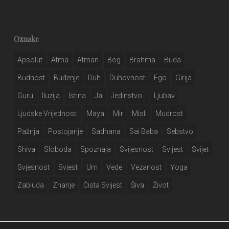
Oznake
Apsolut
Atma
Atman
Bog
Brahma
Buda
Budnost
Buđenje
Duh
Duhovnost
Ego
Girija
Guru
Iluzija
Istina
Ja
Jedinstvo..
Ljubav
Ljudske Vrijednosti
Maya
Mir
Misli
Mudrost
Pažnja
Postojanje
Sadhana
Sai Baba
Sebstvo
Shiva
Sloboda
Spoznaja
Svijesnost
Svijest
Svijet
Svjesnost
Svjest
Um
Vede
Vezanost
Yoga
Zabluda
Znanje
Čista Svijest
Šiva
Život