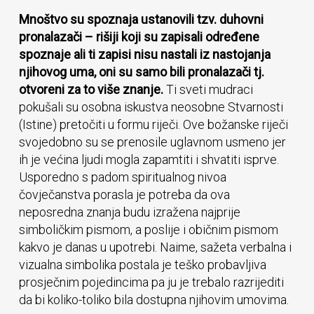
Mnoštvo su spoznaja ustanovili tzv. duhovni
pronalazači – rišiji koji su zapisali određene
spoznaje ali ti zapisi nisu nastali iz nastojanja
njihovog uma, oni su samo bili pronalazači tj.
otvoreni za to više znanje.
Ti sveti mudraci
pokušali su osobna iskustva neosobne Stvarnosti
(Istine) pretočiti u formu riječi. Ove božanske riječi
svojedobno su se prenosile uglavnom usmeno jer
ih je većina ljudi mogla zapamtiti i shvatiti isprve.
Usporedno s padom spiritualnog nivoa
čovječanstva porasla je potreba da ova
neposredna znanja budu izražena najprije
simboličkim pismom, a poslije i običnim pismom
kakvo je danas u upotrebi. Naime, sažeta verbalna i
vizualna simbolika postala je teško probavljiva
prosječnim pojedincima pa ju je trebalo razrijediti
da bi koliko-toliko bila dostupna njihovim umovima.