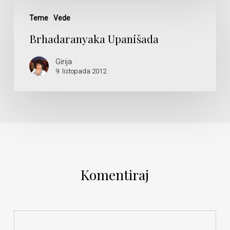
Brhadaranyaka
Upanišada
Teme
Vede
Brhadaranyaka Upanišada
Girija
9. listopada 2012.
Komentiraj