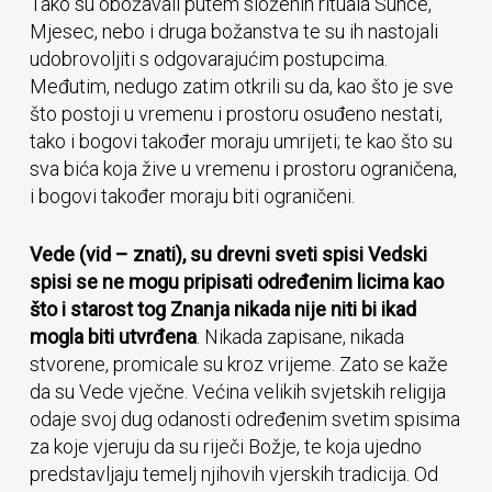
Tako su obožavali putem složenih rituala Sunce,
Mjesec, nebo i druga božanstva te su ih nastojali
udobrovoljiti s odgovarajućim postupcima.
Međutim, nedugo zatim otkrili su da, kao što je sve
što postoji u vremenu i prostoru osuđeno nestati,
tako i bogovi također moraju umrijeti; te kao što su
sva bića koja žive u vremenu i prostoru ograničena,
i bogovi također moraju biti ograničeni.
Vede (vid – znati), su drevni sveti spisi Vedski
spisi se ne mogu pripisati određenim licima kao
što i starost tog Znanja nikada nije niti bi ikad
mogla biti utvrđena
. Nikada zapisane, nikada
stvorene, promicale su kroz vrijeme. Zato se kaže
da su Vede vječne. Većina velikih svjetskih religija
odaje svoj dug odanosti određenim svetim spisima
za koje vjeruju da su riječi Božje, te koja ujedno
predstavljaju temelj njihovih vjerskih tradicija. Od