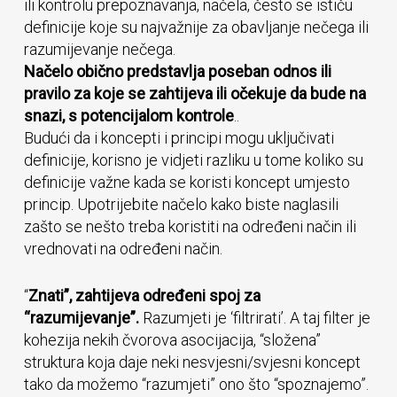
ili kontrolu prepoznavanja, načela, često se ističu
definicije koje su najvažnije za obavljanje nečega ili
razumijevanje nečega.
Načelo obično predstavlja poseban odnos ili
pravilo za koje se zahtijeva ili očekuje da bude na
snazi, s potencijalom kontrole
..
Budući da i koncepti i principi mogu uključivati ​​
definicije, korisno je vidjeti razliku u tome koliko su
definicije važne kada se koristi koncept umjesto
princip. Upotrijebite načelo kako biste naglasili
zašto se nešto treba koristiti na određeni način ili
vrednovati na određeni način.
“
Znati”, zahtijeva određeni spoj za
“razumijevanje”.
Razumjeti je ‘filtrirati’. A taj filter je
kohezija nekih čvorova asocijacija, “složena”
struktura koja daje neki nesvjesni/svjesni koncept
tako da možemo “razumjeti” ono što “spoznajemo”.