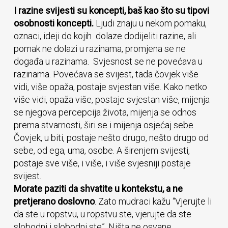
I razine svijesti su koncepti, baš kao što su tipovi
osobnosti koncepti.
Ljudi znaju u nekom pomaku,
oznaci, ideji do kojih dolaze dodijeliti razine, ali
pomak ne dolazi u razinama, promjena se ne
događa u razinama. Svjesnost se ne povećava u
razinama. Povećava se svijest, tada čovjek više
vidi, više opaža, postaje svjestan više. Kako netko
više vidi, opaža više, postaje svjestan više, mijenja
se njegova percepcija života, mijenja se odnos
prema stvarnosti, širi se i mijenja osjećaj sebe.
Čovjek, u biti, postaje nešto drugo, nešto drugo od
sebe, od ega, uma, osobe. A širenjem svijesti,
postaje sve više, i više, i više svjesniji postaje
svijest.
Morate paziti da shvatite u kontekstu, a ne
pretjerano doslovno
. Zato mudraci kažu “Vjerujte li
da ste u ropstvu, u ropstvu ste, vjerujte da ste
slobodni i slobodni ste”. Ništa ne osvane