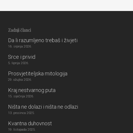
Zadnji članci
Da li razumljeno trebaš i živjeti
16. srpnja 2026.
Srce i privid
5. lipnja 2026.
Prosvjetiteljska mitologija
29. ožujka 2026.
Kraj nestvarnog puta
15. siječnja 2026.
Ništa ne dolazi i ništa ne odlazi
13. prosinca 2025.
Kvantna duhovnost
19. listopada 2025.