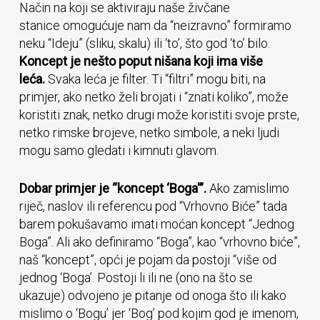
Način na koji se aktiviraju naše živčane
stanice omogućuje nam da “neizravno” formiramo
neku “Ideju” (sliku, skalu) ili ‘to’, što god ‘to’ bilo.
Koncept je nešto poput nišana koji ima više
leća.
Svaka leća je filter. Ti “filtri” mogu biti, na
primjer, ako netko želi brojati i “znati koliko”, može
koristiti znak, netko drugi može koristiti svoje prste,
netko rimske brojeve, netko simbole, a neki ljudi
mogu samo gledati i kimnuti glavom.
Dobar primjer je “koncept ‘Boga'”.
Ako zamislimo
riječ, naslov ili referencu pod “Vrhovno Biće” tada
barem pokušavamo imati moćan koncept “Jednog
Boga”. Ali ako definiramo “Boga”, kao “vrhovno biće”,
naš “koncept”, opći je pojam da postoji “više od
jednog ‘Boga’. Postoji li ili ne (ono na što se
ukazuje) odvojeno je pitanje od onoga što ili kako
mislimo o ‘Bogu’ jer ‘Bog’ pod kojim god je imenom,