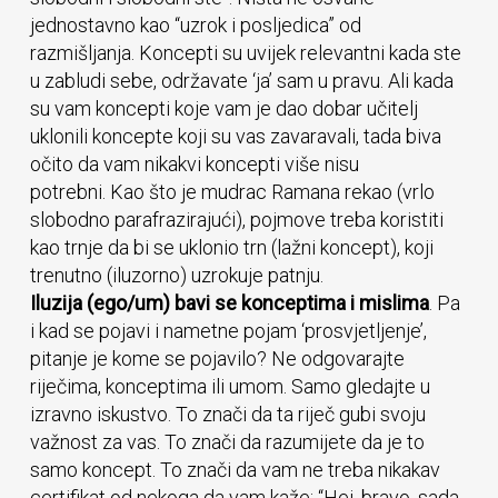
jednostavno kao “uzrok i posljedica” od
razmišljanja. Koncepti su uvijek relevantni kada ste
u zabludi sebe, održavate ‘ja’ sam u pravu. Ali kada
su vam koncepti koje vam je dao dobar učitelj
uklonili koncepte koji su vas zavaravali, tada biva
očito da vam nikakvi koncepti više nisu
potrebni. Kao što je mudrac Ramana rekao (vrlo
slobodno parafrazirajući), pojmove treba koristiti
kao trnje da bi se uklonio trn (lažni koncept), koji
trenutno (iluzorno) uzrokuje patnju.
Iluzija (ego/um) bavi se konceptima i mislima
. Pa
i kad se pojavi i nametne pojam ‘prosvjetljenje’,
pitanje je kome se pojavilo? Ne odgovarajte
riječima, konceptima ili umom. Samo gledajte u
izravno iskustvo. To znači da ta riječ gubi svoju
važnost za vas. To znači da razumijete da je to
samo koncept. To znači da vam ne treba nikakav
certifikat od nekoga da vam kaže: “Hej, bravo, sada