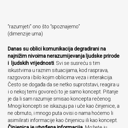
“razumjeti” ono što “spoznajemo”
(dimenzije uma)
Danas su oblici komunikacija degradirani na
najnižim nivoima nerazumijevanja ljudske prirode
i ljudskih vrijednosti
. Svi se susreću s tim
iskustvima u raznim situacijama, kod rasprava,
razgovora i bilo kojim oblicima veza i interakcija.
Često se događa da se netko suprotstavi, reagira u
i o nekoj temi govoreći to je samo koncept. Pitanje
je da li sam razumije smisao koncepta rečenog.
Mnogi koncepti se iskazuju pa i uče kao činjenice, a
ne obrnuto, i mnogo puta ovisi o nama hoćemo li
asimilirati informacije kao činjenicu ili kao koncept.
Činjenica je utvrđena informacija.
Možete ju