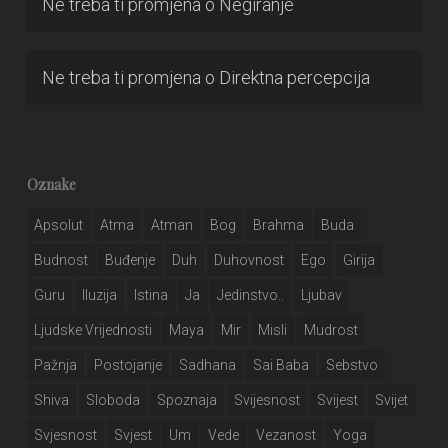
Ne treba ti promjena
o
Negiranje
Ne treba ti promjena
o
Direktna percepcija
Oznake
Apsolut
Atma
Atman
Bog
Brahma
Buda
Budnost
Buđenje
Duh
Duhovnost
Ego
Girija
Guru
Iluzija
Istina
Ja
Jedinstvo..
Ljubav
Ljudske Vrijednosti
Maya
Mir
Misli
Mudrost
Pažnja
Postojanje
Sadhana
Sai Baba
Sebstvo
Shiva
Sloboda
Spoznaja
Svijesnost
Svijest
Svijet
Svjesnost
Svjest
Um
Vede
Vezanost
Yoga