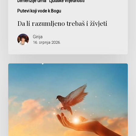
Dimenzije uma
Ljudske vrijednosti
Putevi koji vode k Bogu
Da li razumljeno trebaš i živjeti
Girija
16. srpnja 2026.
Čarolija
vjerovanja