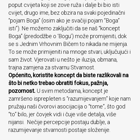
poput cvijeta koji se zove ruža i dalje bi bio isti
cvijet, drugo ime, bez obzira na svaki pojedinačni
“pojam Boga” (osim ako je svačiji pojam “Boga”
isti”). Ne možemo zaključiti da se naš “koncept
Boga” (predodžbe o ‘Bogu’) može promijeniti, dok
se s Jednim Vrhovnim Bičem to nikada ne mijenja.
To se može primijeniti na mnoge stvari, uključujući i
sam život. Vjerovati u nešto je iluzija, obmana,
trajna zamjena za stvarnu Stvarnost.
Općenito, koristite koncept da biste razlikovali na
što bi netko trebao obratiti fokus, pažnja,
pozornost.
U svim metodama, koncept je
zamršeno isprepleten s “razumijevanjem” koje nam
pružaju naši čvorovi asocijacija o “tome”, što god
“to” bilo, jer čovjek vidi i čuje više detalja, više
nijansi. Nečije percepcije postaju dublje, a
razumijevanje stvarnosti postaje složenije.