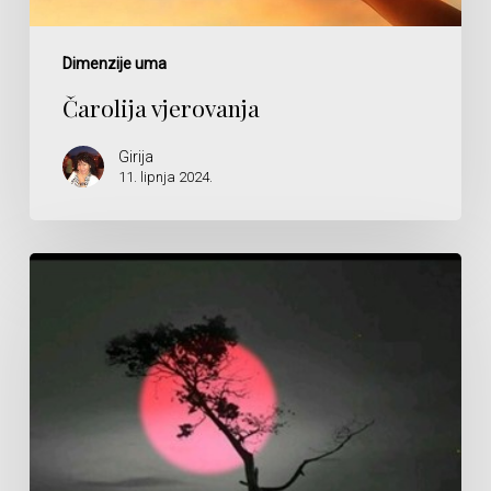
Dimenzije uma
Čarolija vjerovanja
Girija
11. lipnja 2024.
Tajna
je
ono
što
se
ne
zna