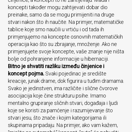
koncepti također mogu zahtijevati dobar dio
preinake, samo da se mogu primijeniti na druge
stvari nakon što ih naučite. Na primjer, matematičke
tablice koje smo naučili u vrtiću i od tada ih
primjenjujemo na koncepte osnovnih matematičkih
operacija kao što su zbrajanje, množenje. Ako ne
primjenjujete svoje koncepte, vaše znanje nije ništa
bolje od pohranjene informacije u hibernaciji.
Bitno je shvatiti razliku između činjenice i
koncept pojma.
Svaki pojedinac je središte
kreacije, junak drame, dok figurira u tuđim dramama.
Svako je jedinstven, ima različite i slične čvorove
asocijacija koje čine strukturu psihe. Imamo
mentalno grupiranje sličnih stvari, događaja i ljudi
koje se koristi za pamćenje i razumijevanje što
stvari jesu, što znače i kojim kategorijama ili
skupinama pripadaju. Na primjer, ako vam kažem,