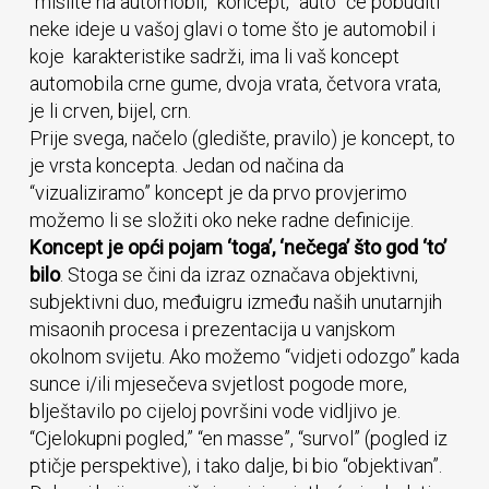
“mislite na automobil,” koncept, “auto” će pobuditi
neke ideje u vašoj glavi o tome što je automobil i
koje karakteristike sadrži, ima li vaš koncept
automobila crne gume, dvoja vrata, četvora vrata,
je li crven, bijel, crn.
Prije svega, načelo (gledište, pravilo) je koncept, to
je vrsta koncepta. Jedan od načina da
“vizualiziramo” koncept je da prvo provjerimo
možemo li se složiti oko neke radne definicije.
Koncept je opći pojam ‘toga’, ‘nečega’ što god ‘to’
bilo
. Stoga se čini da izraz označava objektivni,
subjektivni duo, međuigru između naših unutarnjih
misaonih procesa i prezentacija u vanjskom
okolnom svijetu. Ako možemo “vidjeti odozgo” kada
sunce i/ili mjesečeva svjetlost pogode more,
blještavilo po cijeloj površini vode vidljivo je.
“Cjelokupni pogled,” “en masse”, “survol” (pogled iz
ptičje perspektive), i tako dalje, bi bio “objektivan”.