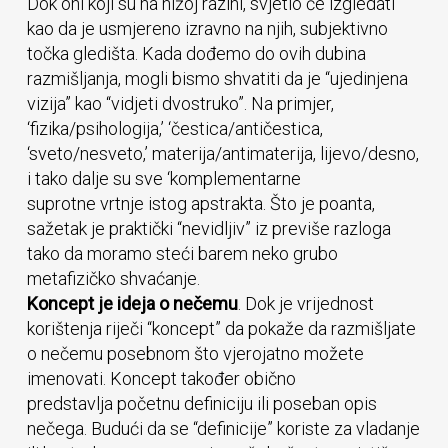
Dok oni koji su na nižoj razini, svjetlo će izgledati
kao da je usmjereno izravno na njih, subjektivno
točka gledišta. Kada dođemo do ovih dubina
razmišljanja, mogli bismo shvatiti da je “ujedinjena
vizija” kao “vidjeti dvostruko”. Na primjer,
‘fizika/psihologija,’ ‘čestica/antičestica,
‘sveto/nesveto,’ materija/antimaterija, lijevo/desno,
i tako dalje su sve ‘komplementarne
suprotne vrtnje istog apstrakta. Što je poanta,
sažetak je praktički “nevidljiv” iz previše razloga
tako da moramo steći barem neko grubo
metafizičko shvaćanje.
Koncept je ideja o nečemu
. Dok je vrijednost
korištenja riječi “koncept” da pokaže da razmišljate
o nečemu posebnom što vjerojatno možete
imenovati. Koncept također obično
predstavlja početnu definiciju ili poseban opis
nečega. Budući da se “definicije” koriste za vladanje