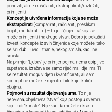
ponoviti, ali ne i raščlaniti, ekstrapolirati/razložiti,
primijeniti.
Koncept je utvrđena informacija koja se može
ekstrapolirati
(komparirati, raščlaniti, preslikati,
bojati, modulirati itd) – to je i ‘činjenica’ koja se
može primijeniti i na druge stvari. Dobro je pokušati
izvesti koncepte iz svih činjenica koje možete, tako
se širi dublji uvid i znanje, nekog smisla, kao i ne
smisla.
Na primjer ‘Ljubav’ je primjer pojma, nema opipljive
supstance, izražava se samo riječima i djelima. Ti
se rezultati mogu vidjeti i kvantificirati, ali sam
koncept ne može se mjeriti u bilo kojoj količini ili
obujmu.
Pojmovi su rezultat djelovanja uma.
To nije
neovisna, objektivna “stvar” koja postoji u svemiru
koju ljudi “koriste”. Nije kao da možete ukrasti
činjenice, a koncepti to ne zahtijevaju. Mada i