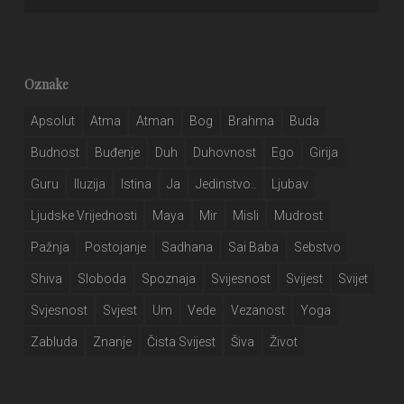
Oznake
Apsolut
Atma
Atman
Bog
Brahma
Buda
Budnost
Buđenje
Duh
Duhovnost
Ego
Girija
Guru
Iluzija
Istina
Ja
Jedinstvo..
Ljubav
Ljudske Vrijednosti
Maya
Mir
Misli
Mudrost
Pažnja
Postojanje
Sadhana
Sai Baba
Sebstvo
Shiva
Sloboda
Spoznaja
Svijesnost
Svijest
Svijet
Svjesnost
Svjest
Um
Vede
Vezanost
Yoga
Zabluda
Znanje
Čista Svijest
Šiva
Život