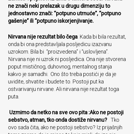
ne znači neki prelazak u drugu dimenziju to
jednostavno znači: “potpuno utrnuće”, “potpuno
gašenje” ili “potpuno iskorjenjivanje.
Nirvana nije rezultat bilo čega
. Kada bi bila rezultat,
onda bi ona predstavljala posljedicu izazvanu
uzrokom. Bila bi “proizvedena” i “uslovljena”.
Nirvana nije ni uzrok ni posljedica. Ona nije stvorena
poput mističnog, duhovnog, mentalnog stanja
kakvo je samadhi. Ono što treba postići je da je
uvidite, shvatite i budete to. Postoji put ka
ostvarivanju nirvane. Ali nirvana nije rezultat toga
puta.
Uzmimo da netko na sve ovo pita :Ako ne postoji
sebstvo, atman, tko onda dostiže nirvanu?
Tko
ovo sada čita, ako ne postoji sebstvo? Iz prijašnjih