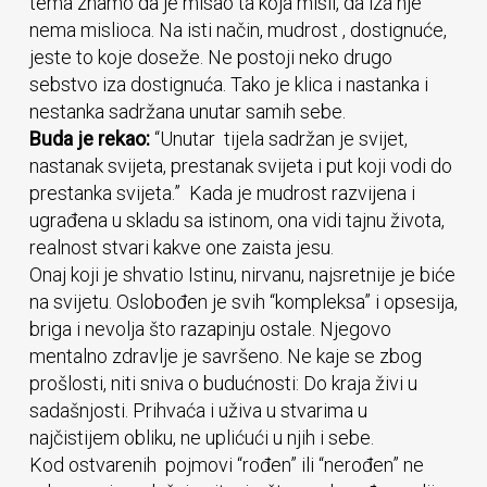
tema znamo da je misao ta koja misli, da iza nje
nema mislioca. Na isti način, mudrost , dostignuće,
jeste to koje doseže. Ne postoji neko drugo
sebstvo iza dostignuća. Tako je klica i nastanka i
nestanka sadržana unutar samih sebe.
Buda je rekao:
“Unutar tijela sadržan je svijet,
nastanak svijeta, prestanak svijeta i put koji vodi do
prestanka svijeta.” Kada je mudrost razvijena i
ugrađena u skladu sa istinom, ona vidi tajnu života,
realnost stvari kakve one zaista jesu.
Onaj koji je shvatio Istinu, nirvanu, najsretnije je biće
na svijetu. Oslobođen je svih “kompleksa” i opsesija,
briga i nevolja što razapinju ostale. Njegovo
mentalno zdravlje je savršeno. Ne kaje se zbog
prošlosti, niti sniva o budućnosti: Do kraja živi u
sadašnjosti. Prihvaća i uživa u stvarima u
najčistijem obliku, ne uplićući u njih i sebe.
Kod ostvarenih pojmovi “rođen” ili “nerođen” ne