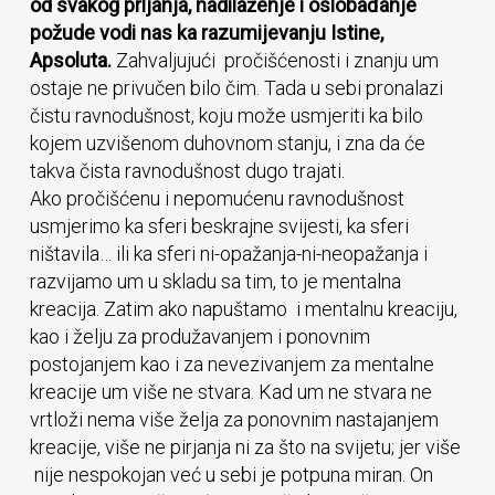
od svakog prljanja, nadilaženje i oslobađanje
požude vodi nas ka razumijevanju Istine,
Apsoluta.
Zahvaljujući pročišćenosti i znanju um
ostaje ne privučen bilo čim. Tada u sebi pronalazi
čistu ravnodušnost, koju može usmjeriti ka bilo
kojem uzvišenom duhovnom stanju, i zna da će
takva čista ravnodušnost dugo trajati.
Ako pročišćenu i nepomućenu ravnodušnost
usmjerimo ka sferi beskrajne svijesti, ka sferi
ništavila… ili ka sferi ni-opažanja-ni-neopažanja i
razvijamo um u skladu sa tim, to je mentalna
kreacija. Zatim ako napuštamo i mentalnu kreaciju,
kao i želju za produžavanjem i ponovnim
postojanjem kao i za nevezivanjem za mentalne
kreacije um više ne stvara. Kad um ne stvara ne
vrtloži nema više želja za ponovnim nastajanjem
kreacije, više ne pirjanja ni za što na svijetu; jer više
nije nespokojan već u sebi je potpuna miran. On