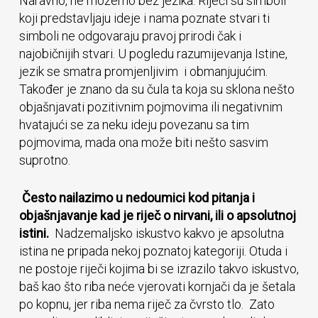
Naravno, ne možemo bez jezika. Riječi su simboli
koji predstavljaju ideje i nama poznate stvari ti
simboli ne odgovaraju pravoj prirodi čak i
najobičnijih stvari. U pogledu razumijevanja Istine,
jezik se smatra promjenljivim i obmanjujućim.
Također je znano da su čula ta koja su sklona nešto
objašnjavati pozitivnim pojmovima ili negativnim
hvatajući se za neku ideju povezanu sa tim
pojmovima, mada ona može biti nešto sasvim
suprotno.
Često nailazimo u nedoumici kod pitanja i
objašnjavanje kad je riječ o nirvani, ili o apsolutnoj
istini.
Nadzemaljsko iskustvo kakvo je apsolutna
istina ne pripada nekoj poznatoj kategoriji. Otuda i
ne postoje riječi kojima bi se izrazilo takvo iskustvo,
baš kao što riba neće vjerovati kornjači da je šetala
po kopnu, jer riba nema riječ za čvrsto tlo. Zato