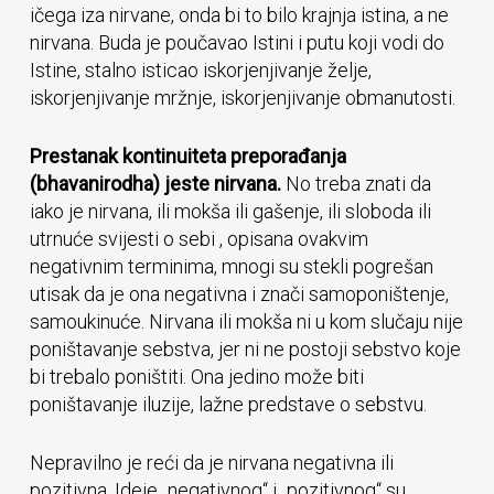
ičega iza nirvane, onda bi to bilo krajnja istina, a ne
nirvana. Buda je poučavao Istini i putu koji vodi do
Istine, stalno isticao iskorjenjivanje želje,
iskorjenjivanje mržnje, iskorjenjivanje obmanutosti.
Prestanak kontinuiteta preporađanja
(bhavanirodha) jeste nirvana.
No treba znati da
iako je nirvana, ili mokša ili gašenje, ili sloboda ili
utrnuće svijesti o sebi , opisana ovakvim
negativnim terminima, mnogi su stekli pogrešan
utisak da je ona negativna i znači samoponištenje,
samoukinuće. Nirvana ili mokša ni u kom slučaju nije
poništavanje sebstva, jer ni ne postoji sebstvo koje
bi trebalo poništiti. Ona jedino može biti
poništavanje iluzije, lažne predstave o sebstvu.
Nepravilno je reći da je nirvana negativna ili
pozitivna. Ideje „negativnog“ i „pozitivnog“ su