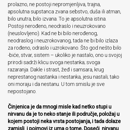
prolazno, ne postoji nepromjenljiva, trajna,
apsolutna supstanca zvana sebstvo, duša ili atman,
bilo unutra, bilo izvana. To je apsolutna istina.
Postoji nerođeno, neodraslo i neuzrokovano
(neuslovljeno). Kad ne bi bilo nerođenog,
neodraslog i neuzrokovanog, tada ne bi bilo izlaza
za rođeno, odraslo i uzrokovano. Što god nešto bilo
-biće, stvar, sistem – ukoliko je nastalo, ono u svojoj
prirodi sadrži klicu svoga nestanka; svoga
razaranja. Dakle i strast, žeđ i samsara, krug
neprestanog nastanka i nestanka, jesu nastali; tako
oni moraju i da nestanu. U tom smislu je sve
nepostojano.
Činjenica je da mnogi misle kad netko stupi u
nirvanu da je to neko stanje ili područje, položaj u
kojem postoji neka vrsta postojanja, i tada dolaze
zamisli i pojmovi iz uma o tome. Doseći nirvanu