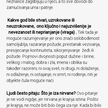
neznalice zaglibljuju u riječi, a to sve dovodi do
zamućivanja uma i patnje.
Kakve god bile stvari, uzrokovane ili
neuzrokovane, ono ključno i najuzvišenije je
nevezanost ili neprianjanje (viraga) .
Tek tada je
moguće razumijevanje jer ono znači oslobođenost
samoljublja, razaranje požude, prestanak vezivanja,
presijecanje kontinuiteta, iskorjenjivanje žeđi ili
požude. Pojmovi dvojnosti poput dužine i širine;
velikog i malog, dobra i zla, imena i oblika su
također razoreni; ni ovaj svet, ni drugi, ni dolaženje,
ni odlaženje, ni ostajanje, ni smrt, ni rođenje, niti je
objekte čula moguće naći.
Ljudi često pitaju: Što je iza nirvane?
Ovo pitanje
je ne vodi nigdje, jer nirvana je krajnja istina. Pošto
je krajnja, ne može biti bilo čega iza nje. Kada bi bilo