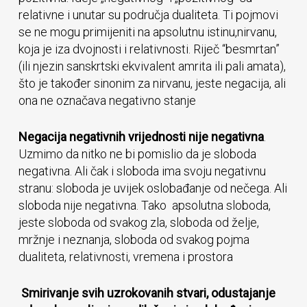
relativne i unutar su područja dualiteta. Ti pojmovi
se ne mogu primijeniti na apsolutnu istinu,nirvanu,
koja je iza dvojnosti i relativnosti. Riječ “besmrtan”
(ili njezin sanskrtski ekvivalent amrita ili pali amata),
što je također sinonim za nirvanu, jeste negacija, ali
ona ne označava negativno stanje
Negacija negativnih vrijednosti nije negativna
.
Uzmimo da nitko ne bi pomislio da je sloboda
negativna. Ali čak i sloboda ima svoju negativnu
stranu: sloboda je uvijek oslobađanje od nečega. Ali
sloboda nije negativna. Tako apsolutna sloboda,
jeste sloboda od svakog zla, sloboda od želje,
mržnje i neznanja, sloboda od svakog pojma
dualiteta, relativnosti, vremena i prostora
Smirivanje svih uzrokovanih stvari, odustajanje