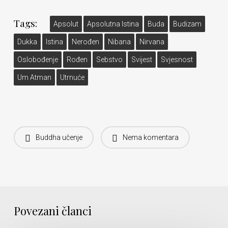
Tags:
Apsolut
Apsolutna Istina
Buda
Budizam
Dukka
Istina
Nerođen
Nibana
Nirvana
Oslobođenje
Rođen
Sebstvo
Svijest
Svjesnost
Um Atman
Utrnuće
Buddha učenje
Nema komentara
Povezani članci