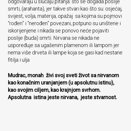
odgovaraju u slučaju pitanja: što se događa poslije
smrti, (arahanta), jer takve stvari kao što su: osjećaj,
svijest, volja, materija, opažaj sa kojima su pojmovi
“rođen” i “nerođen” povezani, potpuno su uništene i
iskorijenjene i nikada se ponovo neće pojaviti
poslije (buda) smrti. Nirvana se nikada ne
uspoređuje sa ugašenim plamenom ili lampom jer
nema više drveta ili lampe koja se gasi kad nestane
fitilja i ulja
Mudrac, monah živi svoj sveti život sa nirvanom
kao konačnim uranjanjem (u apsolutnu istinu),
kao svojim ciljem, kao krajnjom svrhom.
Apsolutna istina jeste nirvana, jeste stvarnost.