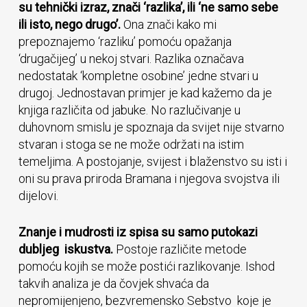
su tehnički izraz, znači ‘razlika’, ili ‘ne samo sebe
ili isto, nego drugo’.
Ona znači kako mi
prepoznajemo ‘razliku’ pomoću opažanja
‘drugačijeg’ u nekoj stvari. Razlika označava
nedostatak ‘kompletne osobine’ jedne stvari u
drugoj. Jednostavan primjer je kad kažemo da je
knjiga različita od jabuke. No razlučivanje u
duhovnom smislu je spoznaja da svijet nije stvarno
stvaran i stoga se ne može održati na istim
temeljima. A postojanje, svijest i blaženstvo su isti i
oni su prava priroda Bramana i njegova svojstva ili
dijelovi.
Znanje i mudrosti iz spisa su samo putokazi
dubljeg iskustva.
Postoje različite metode
pomoću kojih se može postići razlikovanje. Ishod
takvih analiza je da čovjek shvaća da
nepromijenjeno, bezvremensko Sebstvo koje je