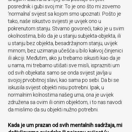
posrednik i gubi svoj mir. To je ono što mi zovemo
‘normalna’ svijest sa kojom smo upoznati. Pošto je
tako, naše iskustvo svijesti je uvijek ono u
pokrenutom stanju. Stvarno govoreći, tako je u svim
okolnostima, bilo da je u stanju subjekta-objekta, ili
u stanju bez objekta, besadržajnom stanju, uvijek
mirnom, bez uzimanja učešća u bilo kakvoj činjenici
ili akciji. Međutim, ako ju trebamo iskusiti kao da je
u nama, mi trebamo utišati sve misli, isprazniti um
od svih objekata: samo se onda svijest javlja u
svojoj prvobitnoj slavi, kao sama po sebi. Da bi se
iskusila svijest objekti nisu potrebni. Ipak, u
normalnim kolnostima našeg uma, ona je uvijek
združena sa ovim ili onim objektom, i to nas navodi
da mislimo da su objekti nužno potrebni.
Kada je um prazan od svih mentalnih sadržaja, mi