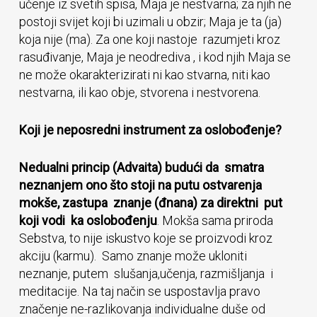
učenje iz svetih spisa, Maja je nestvarna; za njih ne
postoji svijet koji bi uzimali u obzir; Maja je ta (ja)
koja nije (ma). Za one koji nastoje razumjeti kroz
rasuđivanje, Maja je neodrediva , i kod njih Maja se
ne može okarakterizirati ni kao stvarna, niti kao
nestvarna, ili kao obje, stvorena i nestvorena.
Koji je neposredni instrument za oslobođenje?
Nedualni princip (Advaita) budući da smatra
neznanjem ono što stoji
na putu ostvarenja
mokše, zastupa znanje (đnana) za direktni put
koji vodi ka oslobođenju
. Mokša sama priroda
Sebstva, to nije iskustvo koje se proizvodi kroz
akciju (karmu). Samo znanje može ukloniti
neznanje, putem slušanja,učenja, razmišljanja i
meditacije. Na taj način se uspostavlja pravo
značenje ne-razlikovanja individualne duše od