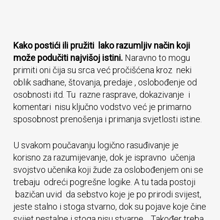
Kako postići ili pružiti lako razumljiv način koji
može podučiti najvišoj istini.
Naravno to mogu
primiti oni čija su srca već pročišćena kroz neki
oblik sadhane, štovanja, predaje , oslobođenje od
osobnosti itd. Tu razne rasprave, dokazivanje i
komentari nisu ključno vodstvo već je primarno
sposobnost prenošenja i primanja svjetlosti istine.
U svakom poučavanju logično rasuđivanje je
korisno za razumijevanje, dok je ispravno učenja
svojstvo učenika koji žude za oslobođenjem oni se
trebaju odreći pogrešne logike. A tu tada postoji
bazičan uvid da sebstvo koje je po prirodi svijest,
jeste stalno i stoga stvarno, dok su pojave koje čine
svijet nestalne i stoga nisu stvarne. Također treba