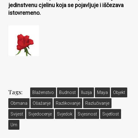
jedinstvenu cjelinu koja se pojavljuje i iščezava
istovremeno.
Tags:
Blaženstvo
Budnost
Iluzija
Maya
Objekt
Obmana
Ošažanje
Razlikovanje
Razlučivanje
Svijest
Svjedocenje
Svjedok
Svjesnost
Svjetlost
Um