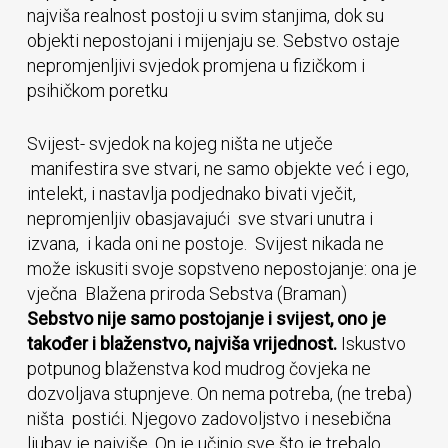
najviša realnost postoji u svim stanjima, dok su
objekti nepostojani i mijenjaju se. Sebstvo ostaje
nepromjenljivi svjedok promjena u fizičkom i
psihičkom poretku
Svijest- svjedok na kojeg ništa ne utječe
manifestira sve stvari, ne samo objekte već i ego,
intelekt, i nastavlja podjednako bivati vječit,
nepromjenljiv obasjavajući sve stvari unutra i
izvana, i kada oni ne postoje. Svijest nikada ne
može iskusiti svoje sopstveno nepostojanje: ona je
vječna Blažena priroda Sebstva (Braman)
Sebstvo nije samo postojanje i svijest, ono je
također i blaženstvo, najviša vrijednost.
Iskustvo
potpunog blaženstva kod mudrog čovjeka ne
dozvoljava stupnjeve. On nema potreba, (ne treba)
ništa postići. Njegovo zadovoljstvo i nesebična
ljubav je najviše. On je učinio sve što je trebalo