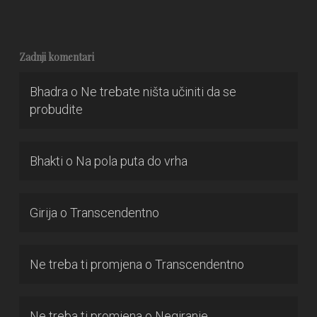
Zadnji komentari
Bhadra
o
Ne trebate ništa učiniti da se
probudite
Bhakti
o
Na pola puta do vrha
Girija
o
Transcendentno
Ne treba ti promjena
o
Transcendentno
Ne treba ti promjena
o
Negiranje