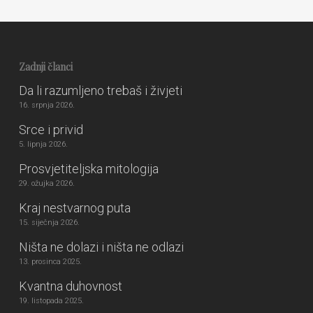
Zadnji članci
Da li razumljeno trebaš i živjeti
16. srpnja 2026.
Srce i privid
5. lipnja 2026.
Prosvjetiteljska mitologija
29. ožujka 2026.
Kraj nestvarnog puta
15. siječnja 2026.
Ništa ne dolazi i ništa ne odlazi
13. prosinca 2025.
Kvantna duhovnost
19. listopada 2025.