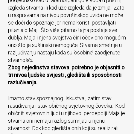
podjednako kao u fatamorgani gdje voda u pustinji
izgleda stvarna ili kad uže izgleda da je zmija. Zato
u raspravama na nivou površinskog uvida ne može
se doći do spoznaje jer nema koristi postavljati
pitanja o Maji. Što više pitamo tajna postaje sve
dublja. Maja i njena svojstva čini očevidno mogućim
ono što je suštinski nemoguće. Stvarne smetnje u
razljućivanju nastaju kada su ‘osobine’ zaodjenute
stvarnošću.
Zbog nejedinstva stavova potrebno je objasniti o
tri nivoa ljudske svijesti , gledišta ili sposobnosti
razlučivanja.
Imamo stav spoznajnog iskustva , zatim stav
rasuđivanja i stav običnog svjetovnog čoveka. Kod
običnih svjetovnih ljudi u njihovoj percepciji Maja je
stvarna oni nemaju razlog sumnjati u njenu
stvarnost. Dok kod gledišta onih koji su realizirali