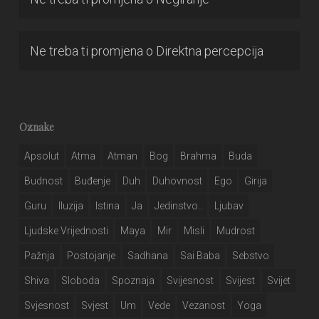
Ne treba ti promjena
o
Direktna percepcija
Oznake
Apsolut
Atma
Atman
Bog
Brahma
Buda
Budnost
Buđenje
Duh
Duhovnost
Ego
Girija
Guru
Iluzija
Istina
Ja
Jedinstvo..
Ljubav
Ljudske Vrijednosti
Maya
Mir
Misli
Mudrost
Pažnja
Postojanje
Sadhana
Sai Baba
Sebstvo
Shiva
Sloboda
Spoznaja
Svijesnost
Svijest
Svijet
Svjesnost
Svjest
Um
Vede
Vezanost
Yoga