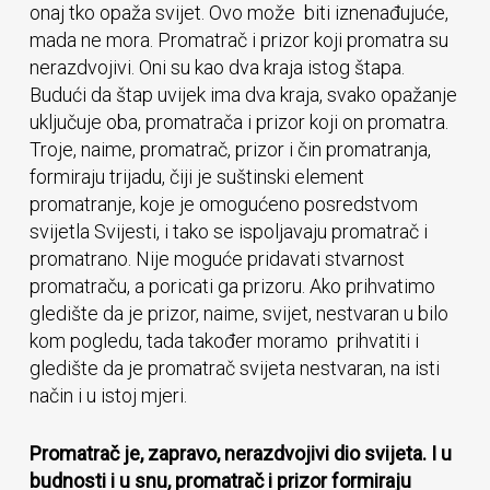
onaj tko opaža svijet. Ovo može biti iznenađujuće,
mada ne mora. Promatrač i prizor koji promatra su
nerazdvojivi. Oni su kao dva kraja istog štapa.
Budući da štap uvijek ima dva kraja, svako opažanje
uključuje oba, promatrača i prizor koji on promatra.
Troje, naime, promatrač, prizor i čin promatranja,
formiraju trijadu, čiji je suštinski element
promatranje, koje je omogućeno posredstvom
svijetla Svijesti, i tako se ispoljavaju promatrač i
promatrano. Nije moguće pridavati stvarnost
promatraču, a poricati ga prizoru. Ako prihvatimo
gledište da je prizor, naime, svijet, nestvaran u bilo
kom pogledu, tada također moramo prihvatiti i
gledište da je promatrač svijeta nestvaran, na isti
način i u istoj mjeri.
Promatrač je, zapravo, nerazdvojivi dio svijeta. I u
budnosti i u snu, promatrač i prizor formiraju