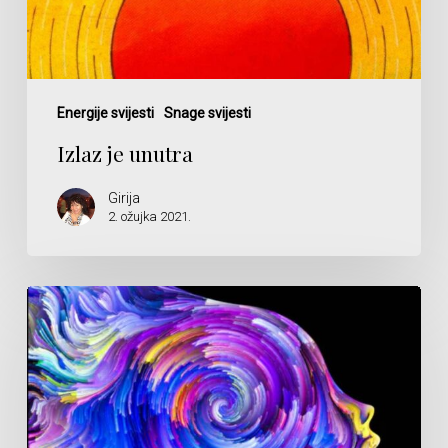
Energije svijesti
Snage svijesti
Izlaz je unutra
Girija
2. ožujka 2021.
Osjećaj
koji
to
nije