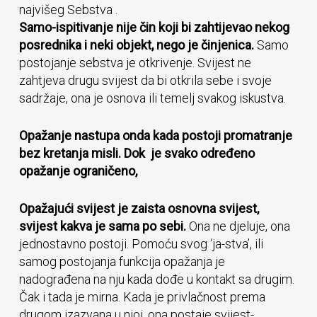
najvišeg Sebstva .
Samo-ispitivanje nije čin koji bi zahtijevao nekog
posrednika i neki objekt, nego je činjenica.
Samo
postojanje sebstva je otkrivenje. Svijest ne
zahtjeva drugu svijest da bi otkrila sebe i svoje
sadržaje, ona je osnova ili temelj svakog iskustva.
Opažanje nastupa onda kada postoji promatranje
bez kretanja misli. Dok je svako određeno
opažanje ograničeno,
Opažajući svijest je zaista osnovna svijest,
svijest kakva je sama po sebi.
Ona ne djeluje, ona
jednostavno postoji. Pomoću svog ‘ja-stva’, ili
samog postojanja funkcija opažanja je
nadograđena na nju kada dođe u kontakt sa drugim.
Čak i tada je mirna. Kada je privlačnost prema
drugom izazvana u njoj, ona postaje svijest-