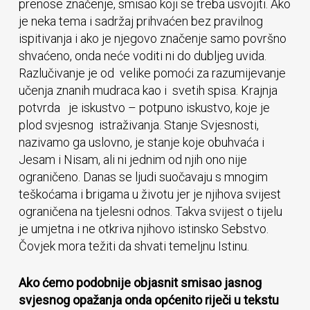
prenose značenje, smisao koji se treba usvojiti. Ako
je neka tema i sadržaj prihvaćen bez pravilnog
ispitivanja i ako je njegovo značenje samo površno
shvaćeno, onda neće voditi ni do dubljeg uvida.
Razlučivanje je od velike pomoći za razumijevanje
učenja znanih mudraca kao i svetih spisa. Krajnja
potvrda je iskustvo – potpuno iskustvo, koje je
plod svjesnog istraživanja. Stanje Svjesnosti,
nazivamo ga uslovno, je stanje koje obuhvaća i
Jesam i Nisam, ali ni jednim od njih ono nije
ograničeno. Danas se ljudi suočavaju s mnogim
teškoćama i brigama u životu jer je njihova svijest
ograničena na tjelesni odnos. Takva svijest o tijelu
je umjetna i ne otkriva njihovo istinsko Sebstvo.
Čovjek mora težiti da shvati temeljnu Istinu.
Ako ćemo podobnije objasnit smisao jasnog
svjesnog opažanja onda općenito riječi u tekstu