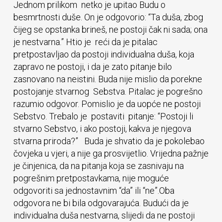
Jednom prilikom netko je upitao Budu o
besmrtnosti duše. On je odgovorio: “Ta duša, zbog
čijeg se opstanka brineš, ne postoji čak ni sada; ona
je nestvarna.” Htio je reći da je pitalac
pretpostavljao da postoji individualna duša, koja
zapravo ne postoji, i da je zato pitanje bilo
zasnovano na neistini. Buda nije mislio da porekne
postojanje stvarnog Sebstva. Pitalac je pogrešno
razumio odgovor. Pomislio je da uopće ne postoji
Sebstvo. Trebalo je postaviti pitanje: “Postoji li
stvarno Sebstvo, i ako postoji, kakva je njegova
stvarna priroda?” Buda je shvatio da je pokolebao
čovjeka u vjeri, a nije ga prosvijetlio. Vrijedna pažnje
je činjenica, da na pitanja koja se zasnivaju na
pogrešnim pretpostavkama, nije moguće
odgovoriti sa jednostavnim “da” ili “ne”.Oba
odgovora ne bi bila odgovarajuća. Budući da je
individualna duša nestvarna, slijedi da ne postoji