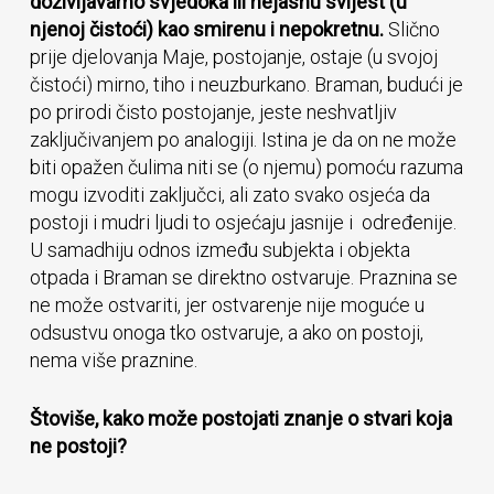
doživljavamo svjedoka ili nejasnu svijest (u
njenoj čistoći) kao smirenu i nepokretnu.
Slično
prije djelovanja Maje, postojanje, ostaje (u svojoj
čistoći) mirno, tiho i neuzburkano. Braman, budući je
po prirodi čisto postojanje, jeste neshvatljiv
zaključivanjem po analogiji. Istina je da on ne može
biti opažen čulima niti se (o njemu) pomoću razuma
mogu izvoditi zaključci, ali zato svako osjeća da
postoji i mudri ljudi to osjećaju jasnije i određenije.
U samadhiju odnos između subjekta i objekta
otpada i Braman se direktno ostvaruje. Praznina se
ne može ostvariti, jer ostvarenje nije moguće u
odsustvu onoga tko ostvaruje, a ako on postoji,
nema više praznine.
Štoviše, kako može postojati znanje o stvari koja
ne postoji?