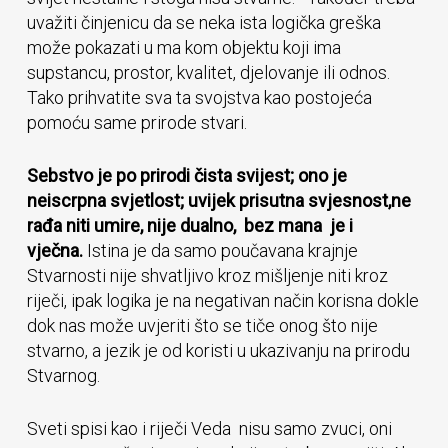
uvažiti činjenicu da se neka ista logička greška
može pokazati u ma kom objektu koji ima
supstancu, prostor, kvalitet, djelovanje ili odnos.
Tako prihvatite sva ta svojstva kao postojeća
pomoću same prirode stvari.
Sebstvo je po prirodi čista svijest; ono je
neiscrpna svjetlost; uvijek prisutna svjesnost,ne
rađa niti umire, nije dualno, bez mana je i
vječna.
Istina je da samo poučavana krajnje
Stvarnosti nije shvatljivo kroz mišljenje niti kroz
riječi, ipak logika je na negativan način korisna dokle
dok nas može uvjeriti što se tiče onog što nije
stvarno, a jezik je od koristi u ukazivanju na prirodu
Stvarnog.
Sveti spisi kao i riječi Veda nisu samo zvuci, oni