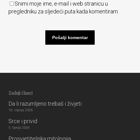
Snimi moje ime, e-mail i web stranicu u
pregledniku za sljedeći puta kada komentiram.
Zadnji članci
Da li razumljeno trebaš i živjeti
16. srpnja 2026.
Srce i privid
5. lipnja 2026.
Prosvjetiteljska mitologija