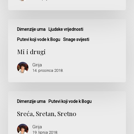
Mi
i
Dimenzije uma
Ljudske vrijednosti
drugi
Putevi koji vode k Bogu
Snage svijesti
Mi i drugi
Girija
14. prosinca 2018.
Sreća,
Sretan,
Dimenzije uma
Putevi koji vode k Bogu
Sretno
Sreća, Sretan, Sretno
Girija
19. lipnja 2018.