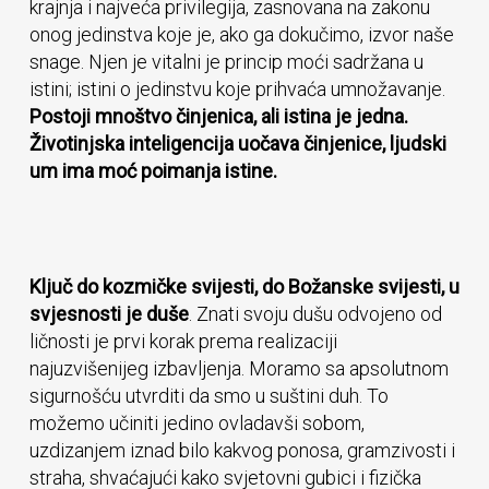
krajnja i najveća privilegija, zasnovana na zakonu
onog jedinstva koje je, ako ga dokučimo, izvor naše
snage. Njen je vitalni je princip moći sadržana u
istini; istini o jedinstvu koje prihvaća umnožavanje.
Postoji mnoštvo činjenica, ali istina je jedna.
Životinjska inteligencija uočava činjenice, ljudski
um ima moć poimanja istine.
Ključ do kozmičke svijesti, do Božanske svijesti, u
svjesnosti je duše
. Znati svoju dušu odvojeno od
ličnosti je prvi korak prema realizaciji
najuzvišenijeg izbavljenja. Moramo sa apsolutnom
sigurnošću utvrditi da smo u suštini duh. To
možemo učiniti jedino ovladavši sobom,
uzdizanjem iznad bilo kakvog ponosa, gramzivosti i
straha, shvaćajući kako svjetovni gubici i fizička