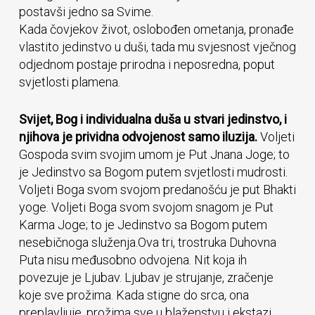
postavši jedno sa Svime.
Kada čovjekov život, oslobođen ometanja, pronađe
vlastito jedinstvo u duši, tada mu svjesnost vječnog
odjednom postaje prirodna i neposredna, poput
svjetlosti plamena.
Svijet, Bog i individualna duša u stvari jedinstvo, i
njihova je prividna odvojenost samo iluzija.
Voljeti
Gospoda svim svojim umom je Put Jnana Joge; to
je Jedinstvo sa Bogom putem svjetlosti mudrosti.
Voljeti Boga svom svojom predanošću je put Bhakti
yoge. Voljeti Boga svom svojom snagom je Put
Karma Joge; to je Jedinstvo sa Bogom putem
nesebičnoga služenja.Ova tri, trostruka Duhovna
Puta nisu međusobno odvojena. Nit koja ih
povezuje je Ljubav. Ljubav je strujanje, zračenje
koje sve prožima. Kada stigne do srca, ona
preplavljuje, prožima sve u blaženstvu i ekstazi