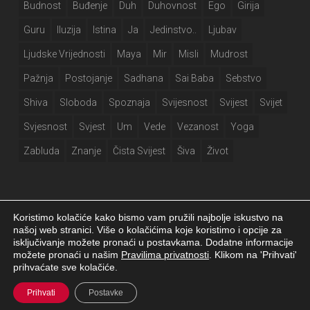
Budnost
Buđenje
Duh
Duhovnost
Ego
Girija
Guru
Iluzija
Istina
Ja
Jedinstvo..
Ljubav
Ljudske Vrijednosti
Maya
Mir
Misli
Mudrost
Pažnja
Postojanje
Sadhana
Sai Baba
Sebstvo
Shiva
Sloboda
Spoznaja
Svijesnost
Svijest
Svijet
Svjesnost
Svjest
Um
Vede
Vezanost
Yoga
Zabluda
Znanje
Čista Svijest
Šiva
Život
Koristimo kolačiće kako bismo vam pružili najbolje iskustvo na
našoj web stranici. Više o kolačićima koje koristimo i opcije za
isključivanje možete pronaći u postavkama. Dodatne informacije
Girija.info 2026 |
Izjava o privatnosti
|
Postavke kolačića
|
Izrada web
možete pronaći u našim
Pravilima privatnosti
. Klikom na 'Prihvati'
stranice
prihvaćate sve kolačiće.
facebook
Prihvati
Postavke