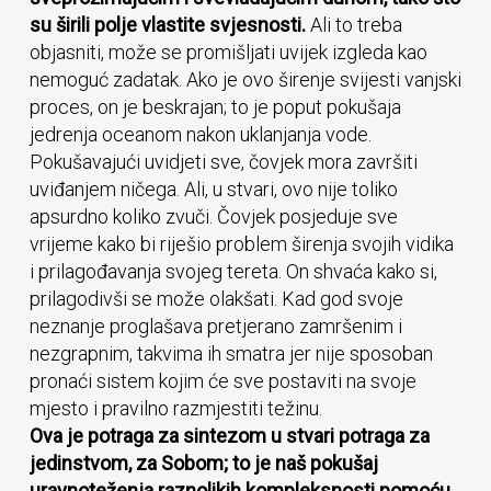
su širili polje vlastite svjesnosti.
Ali to treba
objasniti, može se promišljati uvijek izgleda kao
nemoguć zadatak. Ako je ovo širenje svijesti vanjski
proces, on je beskrajan; to je poput pokušaja
jedrenja oceanom nakon uklanjanja vode.
Pokušavajući uvidjeti sve, čovjek mora završiti
uviđanjem ničega. Ali, u stvari, ovo nije toliko
apsurdno koliko zvuči. Čovjek posjeduje sve
vrijeme kako bi riješio problem širenja svojih vidika
i prilagođavanja svojeg tereta. On shvaća kako si,
prilagodivši se može olakšati. Kad god svoje
neznanje proglašava pretjerano zamršenim i
nezgrapnim, takvima ih smatra jer nije sposoban
pronaći sistem kojim će sve postaviti na svoje
mjesto i pravilno razmjestiti težinu.
Ova je potraga za sintezom u stvari potraga za
jedinstvom, za Sobom; to je naš pokušaj
uravnoteženja raznolikih kompleksnosti pomoću