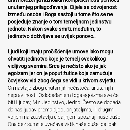
unutarnjeg prilagođavanja. Cijela se odvojenost
između osobe i Boga sastoji u tome što se ne
posjeduje znanje o tom temeljnom jedinstvu
jednote. Nakon svake smrti, međutim, to
jedinstvo doživljava se uvijek ponovo..
Ljudi koji imaju pročišćenije umove lako mogu
shvatiti jedinstvo koje je temelj svekolikog
vidljivog svemira. Srce je nečisto ako je jak
egoizam jer on je poput žutice koja zamućuje
čovjekov vid zbog čega se vidi u krivom svjetlu
.
On nastaje zbog unutarnjih nečistoća, unutarnjih
nepravilnosti. Oslobađanjem toga egoizma sve će
biti Ljubav, Mir, Jedinstvo, Jedno. Često se događa
da nas ljubav prema djeci, prijateljima, ili drugim
voljenima zaustavlja u daljnjem spoznaji naše duše.
Ona bez sumnje uvećava vidik naše duše, pa ipak