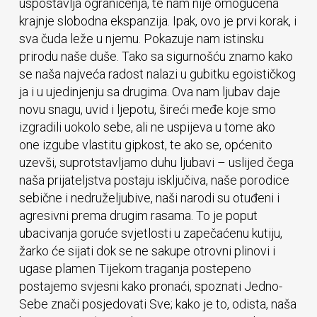
uspostavlja ograničenja, te nam nije omogućena
krajnje slobodna ekspanzija. Ipak, ovo je prvi korak, i
sva čuda leže u njemu. Pokazuje nam istinsku
prirodu naše duše. Tako sa sigurnošću znamo kako
se naša najveća radost nalazi u gubitku egoističkog
ja i u ujedinjenju sa drugima. Ova nam ljubav daje
novu snagu, uvid i ljepotu, šireći međe koje smo
izgradili uokolo sebe, ali ne uspijeva u tome ako
one izgube vlastitu gipkost, te ako se, općenito
uzevši, suprotstavljamo duhu ljubavi – uslijed čega
naša prijateljstva postaju isključiva, naše porodice
sebične i nedruželjubive, naši narodi su otuđeni i
agresivni prema drugim rasama. To je poput
ubacivanja goruće svjetlosti u zapečaćenu kutiju,
žarko će sijati dok se ne sakupe otrovni plinovi i
ugase plamen Tijekom traganja postepeno
postajemo svjesni kako pronaći, spoznati Jedno-
Sebe znači posjedovati Sve; kako je to, odista, naša