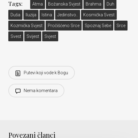
Tags:
Atma
Božanska Svjest
Brahma
Duh
Duša
Iluzija
Istina
Jedinstvo..
Kosmička Svest
Kozmička Svjest
Pročišćeno Srce
Spoznaj Sebe
Srce
Svest
Svijest
Svjest
Putevi koji vode k Bogu
Nema komentara
Povezani članci