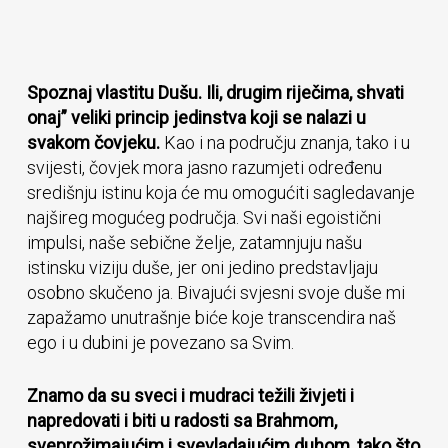
Spoznaj vlastitu Dušu. Ili, drugim riječima, shvati
onaj” veliki princip jedinstva koji se nalazi u
svakom čovjeku.
Kao i na području znanja, tako i u
svijesti, čovjek mora jasno razumjeti određenu
središnju istinu koja će mu omogućiti sagledavanje
najšireg mogućeg područja. Svi naši egoistični
impulsi, naše sebične želje, zatamnjuju našu
istinsku viziju duše, jer oni jedino predstavljaju
osobno skučeno ja. Bivajući svjesni svoje duše mi
zapažamo unutrašnje biće koje transcendira naš
ego i u dubini je povezano sa Svim.
Znamo da su sveci i mudraci težili živjeti i
napredovati i biti u radosti sa Brahmom,
sveprožimajućim i svevladajućim duhom, tako što