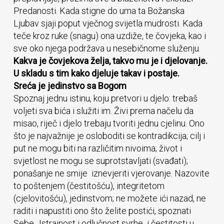
Predanosti. Kada stigne do uma ta Božanska
Ljubav sjaji poput vječnog svijetla mudrosti. Kada
teče kroz ruke (snagu) ona uzdiže, te čovjeka, kao i
sve oko njega podržava u nesebičnome služenju.
Kakva je čovjekova želja, takvo mu je i djelovanje.
U skladu s tim kako djeluje takav i postaje.
Sreća je jedinstvo sa Bogom
Spoznaj jednu istinu, koju pretvori u djelo: trebaš
voljeti sva bića i služiti im. Živi prema načelu da
misao, riječ i djelo trebaju tvoriti jednu cjelinu. Ono
što je najvažnije je osloboditi se kontradikcija; cilj i
put ne mogu biti na različitim nivoima; život i
svjetlost ne mogu se suprotstavljati (svađati);
ponašanje ne smije iznevjeriti vjerovanje. Nazovite
to poštenjem (čestitošću), integritetom
(cjelovitošću), jedinstvom; ne možete ići nazad, ne
raditi i napustiti ono što želite postići, spoznati
Sebe.. Istrajnost i odlučnost svrhe i čestitosti u