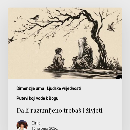
Da
li
razumljeno
trebaš
i
živjeti
Dimenzije uma
Ljudske vrijednosti
Putevi koji vode k Bogu
Da li razumljeno trebaš i živjeti
Girija
16. srpnja 2026.