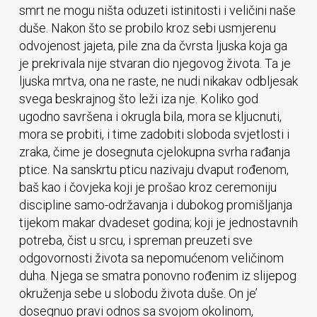
smrt ne mogu ništa oduzeti istinitosti i veličini naše
duše. Nakon što se probilo kroz sebi usmjerenu
odvojenost jajeta, pile zna da čvrsta ljuska koja ga
je prekrivala nije stvaran dio njegovog života. Ta je
ljuska mrtva, ona ne raste, ne nudi nikakav odbljesak
svega beskrajnog što leži iza nje. Koliko god
ugodno savršena i okrugla bila, mora se kljucnuti,
mora se probiti, i time zadobiti sloboda svjetlosti i
zraka, čime je dosegnuta cjelokupna svrha rađanja
ptice. Na sanskrtu pticu nazivaju dvaput rođenom,
baš kao i čovjeka koji je prošao kroz ceremoniju
discipline samo-održavanja i dubokog promišljanja
tijekom makar dvadeset godina; koji je jednostavnih
potreba, čist u srcu, i spreman preuzeti sve
odgovornosti života sa nepomućenom veličinom
duha. Njega se smatra ponovno rođenim iz slijepog
okruženja sebe u slobodu života duše. On je’
dosegnuo pravi odnos sa svojom okolinom,