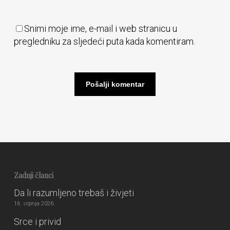
Snimi moje ime, e-mail i web stranicu u
pregledniku za sljedeći puta kada komentiram.
Zadnji članci
Da li razumljeno trebaš i živjeti
16. srpnja 2026.
Srce i privid