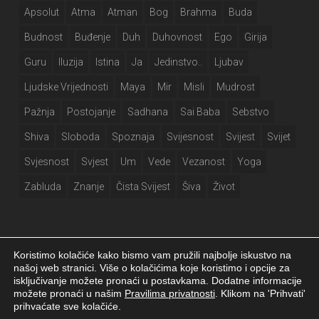
Apsolut
Atma
Atman
Bog
Brahma
Buda
Budnost
Buđenje
Duh
Duhovnost
Ego
Girija
Guru
Iluzija
Istina
Ja
Jedinstvo..
Ljubav
Ljudske Vrijednosti
Maya
Mir
Misli
Mudrost
Pažnja
Postojanje
Sadhana
Sai Baba
Sebstvo
Shiva
Sloboda
Spoznaja
Svijesnost
Svijest
Svijet
Svjesnost
Svjest
Um
Vede
Vezanost
Yoga
Zabluda
Znanje
Čista Svijest
Šiva
Život
Koristimo kolačiće kako bismo vam pružili najbolje iskustvo na
našoj web stranici. Više o kolačićima koje koristimo i opcije za
isključivanje možete pronaći u postavkama. Dodatne informacije
Girija.info 2026 |
Izjava o privatnosti
|
Postavke kolačića
|
Izrada web
možete pronaći u našim
Pravilima privatnosti
. Klikom na 'Prihvati'
stranice
prihvaćate sve kolačiće.