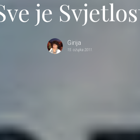
Sve je Svjetlos
Girija
15. ožujka 2011.