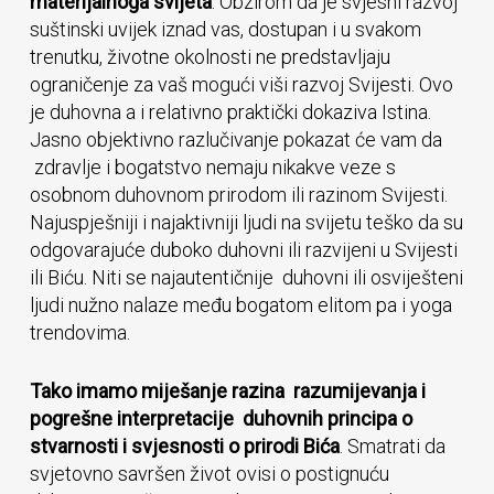
materijalnoga svijeta
. Obzirom da je svjesni razvoj
suštinski uvijek iznad vas, dostupan i u svakom
trenutku, životne okolnosti ne predstavljaju
ograničenje za vaš mogući viši razvoj Svijesti. Ovo
je duhovna a i relativno praktički dokaziva Istina.
Jasno objektivno razlučivanje pokazat će vam da
zdravlje i bogatstvo nemaju nikakve veze s
osobnom duhovnom prirodom ili razinom Svijesti.
Najuspješniji i najaktivniji ljudi na svijetu teško da su
odgovarajuće duboko duhovni ili razvijeni u Svijesti
ili Biću. Niti se najautentičnije duhovni ili osviješteni
ljudi nužno nalaze među bogatom elitom pa i yoga
trendovima.
Tako imamo miješanje razina razumijevanja i
pogrešne interpretacije duhovnih principa o
stvarnosti i svjesnosti o prirodi Bića
. Smatrati da
svjetovno savršen život ovisi o postignuću