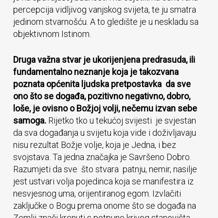
percepcija vidljivog vanjskog svijeta, te ju smatra
jedinom stvarnošću. A to gledište je u neskladu sa
objektivnom Istinom.
Druga važna stvar je ukorijenjena predrasuda, ili
fundamentalno neznanje koja je takozvana
poznata općenita ljudska pretpostavka da sve
ono što se događa, pozitivno negativno, dobro,
loše, je ovisno o Božjoj volji, nečemu izvan sebe
samoga.
Rijetko tko u tekućoj svijesti je svjestan
da sva događanja u svijetu koja vide i doživljavaju
nisu rezultat Božje volje, koja je Jedna, i bez
svojstava. Ta jedna značajka je Savršeno Dobro.
Razumjeti da sve što stvara patnju, nemir, nasilje
jest ustvari volja pojedinca koja se manifestira iz
nesvjesnog uma, orijentiranog egom. Izvlačiti
zaključke o Bogu prema onome što se događa na
Zemlji znači krenuti s potpuno krivog stanovišta.