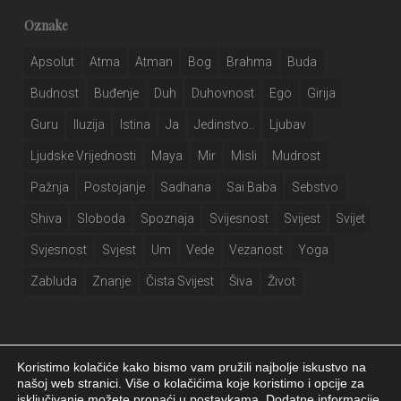
Oznake
Apsolut
Atma
Atman
Bog
Brahma
Buda
Budnost
Buđenje
Duh
Duhovnost
Ego
Girija
Guru
Iluzija
Istina
Ja
Jedinstvo..
Ljubav
Ljudske Vrijednosti
Maya
Mir
Misli
Mudrost
Pažnja
Postojanje
Sadhana
Sai Baba
Sebstvo
Shiva
Sloboda
Spoznaja
Svijesnost
Svijest
Svijet
Svjesnost
Svjest
Um
Vede
Vezanost
Yoga
Zabluda
Znanje
Čista Svijest
Šiva
Život
Koristimo kolačiće kako bismo vam pružili najbolje iskustvo na
našoj web stranici. Više o kolačićima koje koristimo i opcije za
isključivanje možete pronaći u postavkama. Dodatne informacije