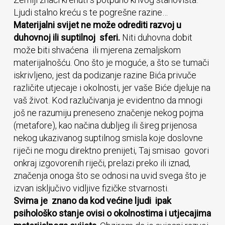
Ljudi stalno kreću s te pogrešne razine…
Materijalni svijet ne može odrediti razvoj u
duhovnoj ili suptilnoj sferi.
Niti duhovna dobit
može biti shvaćena ili mjerena zemaljskom
materijalnošću. Ono što je moguće, a što se tumači
iskrivljeno, jest da podizanje razine Bića privuče
različite utjecaje i okolnosti, jer vaše Biće djeluje na
vaš život. Kod razlučivanja je evidentno da mnogi
još ne razumiju preneseno značenje nekog pojma
(metafore), kao načina dubljeg ili šireg prijenosa
nekog ukazivanog suptilnog smisla koje doslovne
riječi ne mogu direktno prenijeti, Taj smisao govori
onkraj izgovorenih riječi, prelazi preko ili iznad,
značenja onoga što se odnosi na uvid svega što je
izvan isključivo vidljive fizičke stvarnosti.
Svima je znano da kod većine ljudi ipak
psihološko stanje ovisi o okolnostima i utjecajima