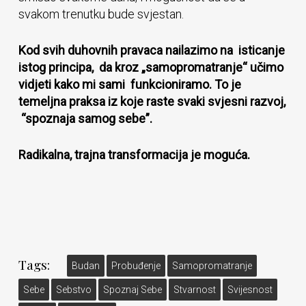
svakom trenutku bude svjestan.
Kod svih duhovnih pravaca nailazimo na isticanje
istog principa, da kroz „samopromatranje“ učimo
vidjeti kako mi sami funkcioniramo. To je
temeljna praksa iz koje raste svaki svjesni razvoj,
“spoznaja samog sebe”.
Radikalna, trajna transformacija je moguća.
Tags:
Budan
Probuđenje
Samopromatranje
Sebe
Sebstvo
Spoznaj Sebe
Stvarnost
Svijesnost