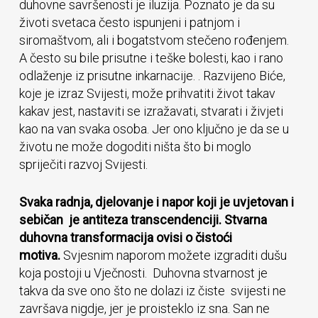
duhovne savršenosti je iluzija. Poznato je da su
životi svetaca često ispunjeni i patnjom i
siromaštvom, ali i bogatstvom stečeno rođenjem.
A često su bile prisutne i teške bolesti, kao i rano
odlaženje iz prisutne inkarnacije. . Razvijeno Biće,
koje je izraz Svijesti, može prihvatiti život takav
kakav jest, nastaviti se izražavati, stvarati i živjeti
kao na van svaka osoba. Jer ono ključno je da se u
životu ne može dogoditi ništa što bi moglo
spriječiti razvoj Svijesti.
Svaka radnja, djelovanje i napor koji je uvjetovan i
sebičan je antiteza transcendenciji. Stvarna
duhovna transformacija ovisi o čistoći
motiva.
Svjesnim naporom možete izgraditi dušu
koja postoji u Vječnosti. Duhovna stvarnost je
takva da sve ono što ne dolazi iz čiste svijesti ne
završava nigdje, jer je proisteklo iz sna. San ne