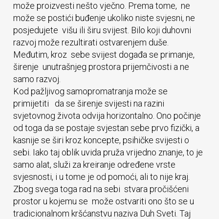
može proizvesti nešto vječno. Prema tome, ne
može se postići buđenje ukoliko niste svjesni, ne
posjedujete višu ili širu svijest. Bilo koji duhovni
razvoj može rezultirati ostvarenjem duše.
Međutim, kroz sebe svijest događa se primanje,
širenje unutrašnjeg prostora prijemčivosti a ne
samo razvoj.
Kod pažljivog samopromatranja može se
primijetiti da se širenje svijesti na razini
svjetovnog života odvija horizontalno. Ono počinje
od toga da se postaje svjestan sebe prvo fizički, a
kasnije se širi kroz koncepte, psihičke svijesti o
sebi. Iako taj oblik uvida pruža vrijedno znanje, to je
samo alat, služi za kreiranje određene vrste
svjesnosti, i u tome je od pomoći, ali to nije kraj.
Zbog svega toga rad na sebi stvara pročišćeni
prostor u kojemu se može ostvariti ono što se u
tradicionalnom kršćanstvu naziva Duh Sveti. Taj