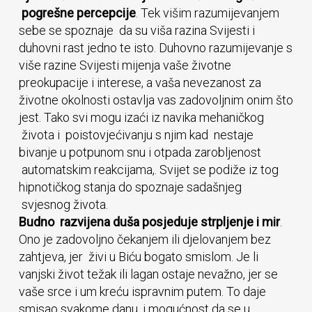
pogrešne percepcije
. Tek višim razumijevanjem
sebe se spoznaje da su viša razina Svijesti i
duhovni rast jedno te isto. Duhovno razumijevanje s
više razine Svijesti mijenja vaše životne
preokupacije i interese, a vaša nevezanost za
životne okolnosti ostavlja vas zadovoljnim onim što
jest. Tako svi mogu izaći iz navika mehaničkog
života i poistovjećivanju s njim kad nestaje
bivanje u potpunom snu i otpada zarobljenost
automatskim reakcijama,. Svijet se podiže iz tog
hipnotičkog stanja do spoznaje sadašnjeg
svjesnog života.
Budno razvijena duša posjeduje strpljenje i mir
.
Ono je zadovoljno čekanjem ili djelovanjem bez
zahtjeva, jer živi u Biću bogato smislom. Je li
vanjski život težak ili lagan ostaje nevažno, jer se
vaše srce i um kreću ispravnim putem. To daje
smisao svakome danu, i mogućnost da se u