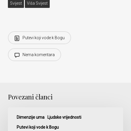
Svijest
Viša Svijest
Putevi koji vode k Bogu
Nema komentara
Povezani članci
Da
li
Dimenzije uma
Ljudske vrijednosti
razumljeno
Putevi koji vode k Bogu