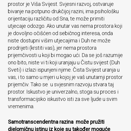
prostor je Viša Svijest. Svjesni razvoj, ostvaruje
bivanje na potpuno drukčijoj razini, ima psihološku
orijentaciju različitu od Sna, te može primiti
utjecaje odozgo. Ako unutar vas nema prostora koji
je dovoljno očišćen od sebičnog interesa, onda
niste dostupni višim utjecajima i Duh ne može
prodrijeti (krstiti vas), jer nema prostora
prijemčivosti u koji bi mogao ući. Da se još razumije
ono bito, niste vi ti koji uranjaju u Čistu svijest (Duh
Sveti) i izlazi ispunjeni njime. Čista Svijest uranja u
vas, i to samo u mjeri u kojoj je vaš unutarnji prostor
prijemčiv. Tako se u svjesnim razvoju stvara taj
prostor. Iskustvo je univerzalno, stoga su proces i
transformacijsko iskustvo isti za sve ljude u svim
vremenima.
Samotranscendentna razina može pružiti
djelomičnu istinu iz koje su također moguće