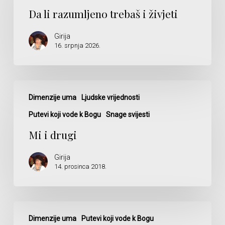
trebaš
Da li razumljeno trebaš i živjeti
i
živjeti
Girija
16. srpnja 2026.
Mi
i
Dimenzije uma
Ljudske vrijednosti
drugi
Putevi koji vode k Bogu
Snage svijesti
Mi i drugi
Girija
14. prosinca 2018.
Sreća,
Sretan,
Dimenzije uma
Putevi koji vode k Bogu