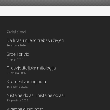
Zadnji članci
Da li razumljeno trebaš i živjeti
16. srpnja 2026.
Srce i privid
5. lipnja 2026.
Prosvjetiteljska mitologija
29. ožujka 2026.
Kraj nestvarnog puta
15. siječnja 2026.
Ništa ne dolazi i ništa ne odlazi
13. prosinca 2025.
Kvantna duhovnost