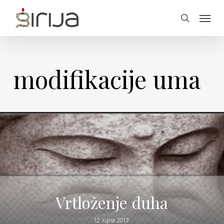
Skip
Menu
to
search
main
content
modifikacije uma
Vrtloženje duha
12. rujna 2013.