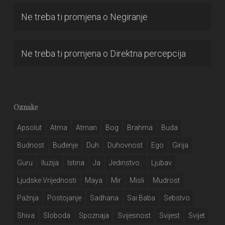
Ne treba ti promjena
o
Negiranje
Ne treba ti promjena
o
Direktna percepcija
Oznake
Apsolut
Atma
Atman
Bog
Brahma
Buda
Budnost
Buđenje
Duh
Duhovnost
Ego
Girija
Guru
Iluzija
Istina
Ja
Jedinstvo..
Ljubav
Ljudske Vrijednosti
Maya
Mir
Misli
Mudrost
Pažnja
Postojanje
Sadhana
Sai Baba
Sebstvo
Shiva
Sloboda
Spoznaja
Svijesnost
Svijest
Svijet