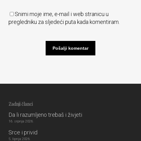
Snimi moje ime, e-mail i web stranicu u
pregledniku za sljedeći puta kada komentiram.
Zadnji članci
Da li razumljeno trebaš i živjeti
16. srpnja 2026.
Srce i privid
5. lipnja 2026.