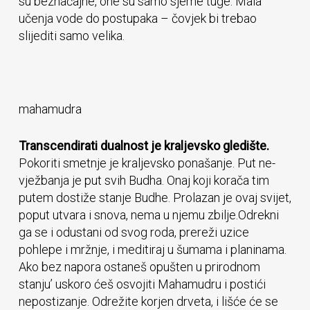
su beznačajne, one su samo sjeme tuge. Mala
učenja vode do postupaka – čovjek bi trebao
slijediti samo velika.
mahamudra
Transcendirati dualnost je kraljevsko gledište.
Pokoriti smetnje je kraljevsko ponašanje. Put ne-
vježbanja je put svih Budha. Onaj koji korača tim
putem dostiže stanje Budhe. Prolazan je ovaj svijet,
poput utvara i snova, nema u njemu zbilje.Odrekni
ga se i odustani od svog roda, prereži uzice
pohlepe i mržnje, i meditiraj u šumama i planinama.
Ako bez napora ostaneš opušten u prirodnom
stanju’ uskoro ćeš osvojiti Mahamudru i postići
nepostizanje. Odrežite korjen drveta, i lišće će se