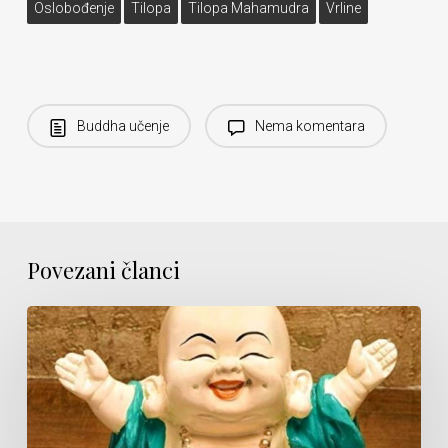
Oslobođenje
Tilopa
Tilopa Mahamudra
Vrline
Buddha učenje
Nema komentara
Povezani članci
Pažljivost