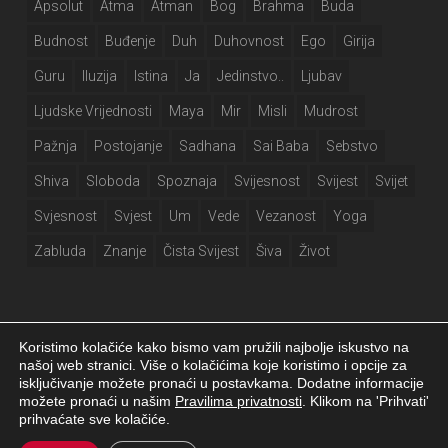
Apsolut
Atma
Atman
Bog
Brahma
Buda
Budnost
Buđenje
Duh
Duhovnost
Ego
Girija
Guru
Iluzija
Istina
Ja
Jedinstvo..
Ljubav
Ljudske Vrijednosti
Maya
Mir
Misli
Mudrost
Pažnja
Postojanje
Sadhana
Sai Baba
Sebstvo
Shiva
Sloboda
Spoznaja
Svijesnost
Svijest
Svijet
Svjesnost
Svjest
Um
Vede
Vezanost
Yoga
Zabluda
Znanje
Čista Svijest
Šiva
Život
Koristimo kolačiće kako bismo vam pružili najbolje iskustvo na
našoj web stranici. Više o kolačićima koje koristimo i opcije za
isključivanje možete pronaći u postavkama. Dodatne informacije
Girija.info 2026 |
Izjava o privatnosti
|
Postavke kolačića
|
Izrada web
možete pronaći u našim
Pravilima privatnosti
. Klikom na 'Prihvati'
stranice
prihvaćate sve kolačiće.