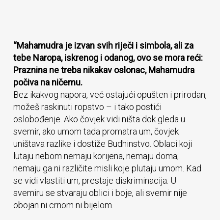
“Mahamudra je izvan svih riječi i simbola, ali za
tebe Naropa, iskrenog i odanog, ovo se mora reći:
Praznina ne treba nikakav oslonac, Mahamudra
počiva na ničemu.
Bez ikakvog napora, već ostajući opušten i prirodan,
možeš raskinuti ropstvo – i tako postići
oslobođenje. Ako čovjek vidi ništa dok gleda u
svemir, ako umom tada promatra um, čovjek
uništava razlike i dostiže Budhinstvo. Oblaci koji
lutaju nebom nemaju korijena, nemaju doma;
nemaju ga ni različite misli koje plutaju umom. Kad
se vidi vlastiti um, prestaje diskriminacija. U
svemiru se stvaraju oblici i boje, ali svemir nije
obojan ni crnom ni bijelom.