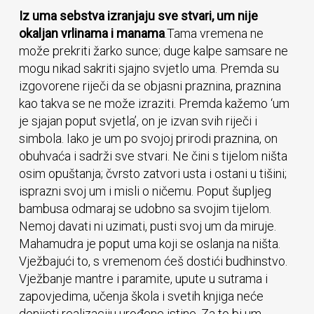
Iz uma sebstva izranjaju sve stvari, um nije
okaljan vrlinama i manama
.Tama vremena ne
može prekriti žarko sunce; duge kalpe samsare ne
mogu nikad sakriti sjajno svjetlo uma. Premda su
izgovorene riječi da se objasni praznina, praznina
kao takva se ne može izraziti. Premda kažemo ‘um
je sjajan poput svjetla’, on je izvan svih riječi i
simbola. Iako je um po svojoj prirodi praznina, on
obuhvaća i sadrži sve stvari. Ne čini s tijelom ništa
osim opuštanja; čvrsto zatvori usta i ostani u tišini;
isprazni svoj um i misli o ničemu. Poput šupljeg
bambusa odmaraj se udobno sa svojim tijelom.
Nemoj davati ni uzimati, pusti svoj um da miruje.
Mahamudra je poput uma koji se oslanja na ništa.
Vježbajući to, s vremenom ćeš dostići budhinstvo.
Vježbanje mantre i paramite, upute u sutrama i
zapovjedima, učenja škola i svetih knjiga neće
donijeti realizaciju urođene istine. Za to bi um