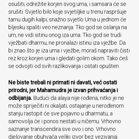
osušiti; odrežite korjen svog uma, i samsara će se
srušiti. Svjetlo bilo koje svjetiljke u trenu raspršuje
tamu dugih kalpi; snažno svjetlo Uma u jednom će
bljesku spaliti veo neznanja. Tko god se oslanja na
um, ne vidi istinu onog iza uma. Tko god se trudi
vježbati dharmu, ne pronalazi istinu iza vježbe. Da
bi znao što je iza uma i vježbe, moraš napraviti čisti
rez kroz korjen uma i gledati golim okom. Tako ćeš
se odvojiti od svih razlikovanja i ostati opušten.
Ne biste trebali ni primati ni davati, već ostati
prirodni, jer Mahamudra je izvan prihvaćanja i
odbijanja.
Budući da alaya nije rođena, nitko je ne
može spriječiti ni okaljati; ostajanje u nerođenom
stanju rastopit će sve pojavno u dharmatu, a
samovolja će i ponos nestati u ničemu. Vrhovno
saznanje transcendira sve ovo i ono. Vrhovno
djelovanje obuhvaća veliki izvor bez vezivanja.