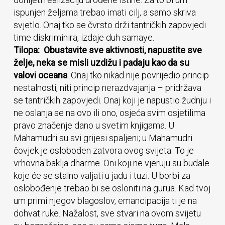
ispunjen željama trebao imati cilj, a samo skriva
svjetlo. Onaj tko se čvrsto drži tantričkih zapovjedi
time diskriminira, izdaje duh samaye.
Tilopa: Obustavite sve aktivnosti, napustite sve
želje, neka se misli uzdižu i padaju kao da su
valovi oceana
. Onaj tko nikad nije povrijedio princip
nestalnosti, niti princip nerazdvajanja – pridržava
se tantričkih zapovjedi. Onaj koji je napustio žudnju i
ne oslanja se na ovo ili ono, osjeća svim osjetilima
pravo značenje dano u svetim knjigama. U
Mahamudri su svi grijesi spaljeni; u Mahamudri
čovjek je oslobođen zatvora ovog svijeta. To je
vrhovna baklja dharme. Oni koji ne vjeruju su budale
koje će se stalno valjati u jadu i tuzi. U borbi za
oslobođenje trebao bi se osloniti na gurua. Kad tvoj
um primi njegov blagoslov, emancipacija ti je na
dohvat ruke. Nažalost, sve stvari na ovom svijetu