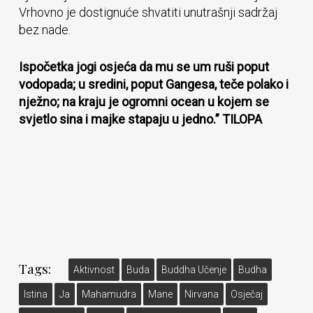
Vrhovno je dostignuće shvatiti unutrašnji sadržaj
bez nade.
Ispočetka jogi osjeća da mu se um ruši poput
vodopada; u sredini, poput Gangesa, teče polako i
nježno; na kraju je ogromni ocean u kojem se
svjetlo sina i majke stapaju u jedno.” TILOPA
Tags:
Aktivnost
Buda
Buddha Učenje
Budha
Istina
Ja
Mahamudra
Mane
Nirvana
Osječaj