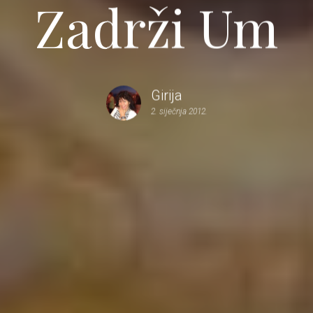
Zadrži Um
Girija
2. siječnja 2012.