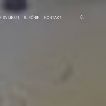
search
E SVIJESTI
RJEČNIK
KONTAKT
FACEBOOK