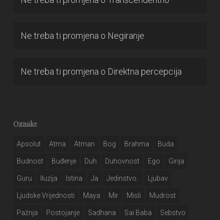
Ne treba ti promjena
o
Negiranje
Ne treba ti promjena
o
Direktna percepcija
Oznake
Apsolut
Atma
Atman
Bog
Brahma
Buda
Budnost
Buđenje
Duh
Duhovnost
Ego
Girija
Guru
Iluzija
Istina
Ja
Jedinstvo..
Ljubav
Ljudske Vrijednosti
Maya
Mir
Misli
Mudrost
Pažnja
Postojanje
Sadhana
Sai Baba
Sebstvo