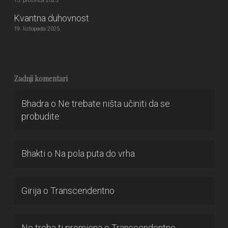
13. prosinca 2025.
Kvantna duhovnost
19. listopada 2025.
Zadnji komentari
Bhadra
o
Ne trebate ništa učiniti da se
probudite
Bhakti
o
Na pola puta do vrha
Girija
o
Transcendentno
Ne treba ti promjena
o
Transcendentno