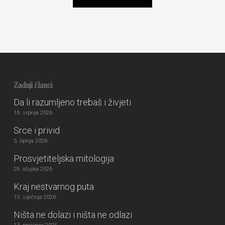
Zadnji članci
Da li razumljeno trebaš i živjeti
16. srpnja 2026.
Srce i privid
5. lipnja 2026.
Prosvjetiteljska mitologija
29. ožujka 2026.
Kraj nestvarnog puta
15. siječnja 2026.
Ništa ne dolazi i ništa ne odlazi