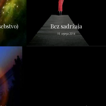
sebstvo)
Bez sadržaja
15. srpnja 2014.