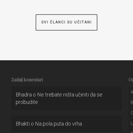
SVI ČLANCI SU UČITANI
Zadnji komentari
O
A
Bhadra
o
Ne trebate ništa učiniti da se
probudite
Bhakti
o
Na pola puta do vrha
L