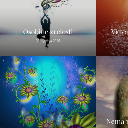
Osobine zrelosti
Vidya
23. siječnja 2015.
Nema n