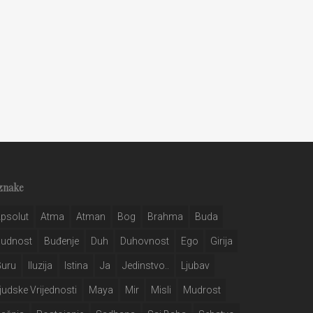
znake
psolut
Atma
Atman
Bog
Brahma
Buda
Budnost
Buđenje
Duh
Duhovnost
Ego
Girija
Guru
Iluzija
Istina
Ja
Jedinstvo..
Ljubav
judske Vrijednosti
Maya
Mir
Misli
Mudrost