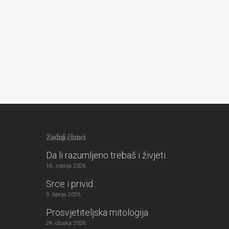
Zadnji članci
Da li razumljeno trebaš i živjeti
16. srpnja 2026.
Srce i privid
5. lipnja 2026.
Prosvjetiteljska mitologija
29. ožujka 2026.