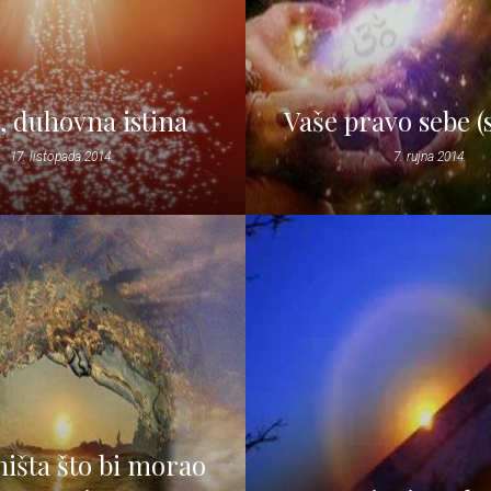
, duhovna istina
Vaše pravo sebe (
17. listopada 2014.
7. rujna 2014.
išta što bi morao