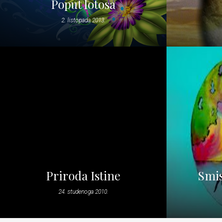
Poput lotosa
2. listopada 2013.
Priroda Istine
Smis
24. studenoga 2010.