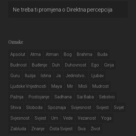
Ne treba ti promjena
o
Direktna percepcija
Oznake
Apsolut
Atma
Atman
Bog
Brahma
Buda
Budnost
Buđenje
Duh
Duhovnost
Ego
Girija
Guru
Iluzija
Istina
Ja
Jedinstvo..
Ljubav
Ljudske Vrijednosti
Maya
Mir
Misli
Mudrost
Pažnja
Postojanje
Sadhana
Sai Baba
Sebstvo
Shiva
Sloboda
Spoznaja
Svijesnost
Svijest
Svijet
Svjesnost
Svjest
Um
Vede
Vezanost
Yoga
Zabluda
Znanje
Čista Svijest
Šiva
Život