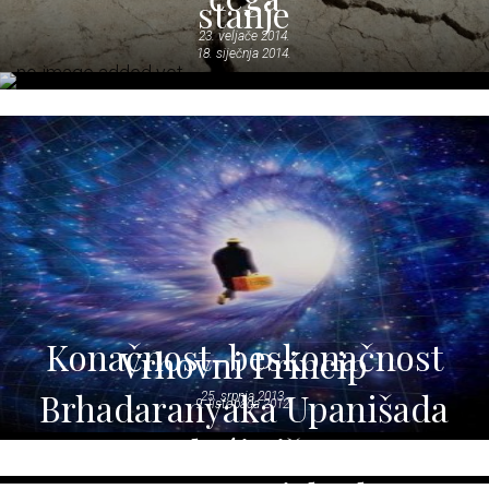
stanje
23. veljače 2014.
18. siječnja 2014.
Konačnost-beskonačnost
Vrhovni Princip
Brhadaranyaka Upanišada
25. srpnja 2013.
9. listopada 2012.
Idući više
9. listopada 2012.