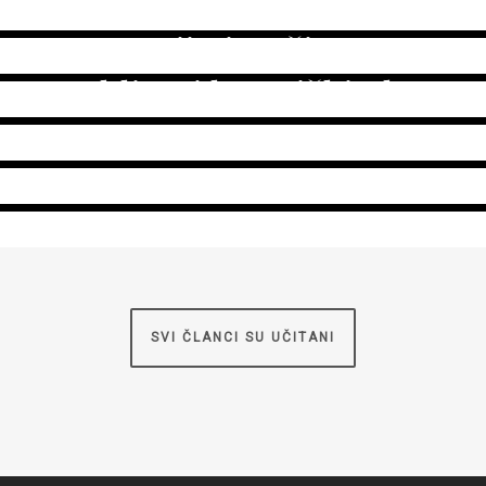
Kata Upanishad
23. kolovoza 2012.
Umrijeti za života
1. kolovoza 2012.
Sublimni kozmički ples
10. srpnja 2012.
Sam samcat
24. lipnja 2012.
2. veljače 2012.
SVI ČLANCI SU UČITANI