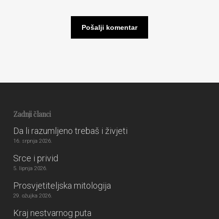
Zadnji članci
Da li razumljeno trebaš i živjeti
16. srpnja 2026.
Srce i privid
5. lipnja 2026.
Prosvjetiteljska mitologija
29. ožujka 2026.
Kraj nestvarnog puta