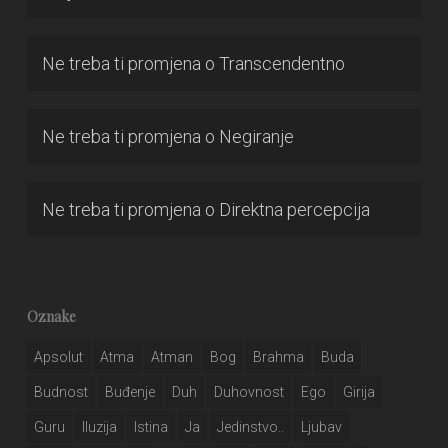
Ne treba ti promjena
o
Transcendentno
Ne treba ti promjena
o
Negiranje
Ne treba ti promjena
o
Direktna percepcija
Oznake
Apsolut
Atma
Atman
Bog
Brahma
Buda
Budnost
Buđenje
Duh
Duhovnost
Ego
Girija
Guru
Iluzija
Istina
Ja
Jedinstvo..
Ljubav