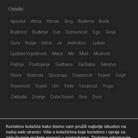
Oznake
Apsolut
Atma
Atman
Bog
Brahma
Buda
Budnost
Buđenje
Duh
Duhovnost
Ego
Girija
Guru
Iluzija
Istina
Ja
Jedinstvo..
Ljubav
Ljudske Vrijednosti
Maya
Mir
Misli
Mudrost
Pažnja
Postojanje
Sadhana
Sai Baba
Sebstvo
Shiva
Sloboda
Spoznaja
Svijesnost
Svijest
Svijet
Svjesnost
Svjest
Um
Vede
Vezanost
Yoga
Zabluda
Znanje
Čista Svijest
Šiva
Život
Koristimo kolačiće kako bismo vam pružili najbolje iskustvo na
našoj web stranici. Više o kolačićima koje koristimo i opcije za
isključivanje možete pronaći u postavkama. Dodatne informacije