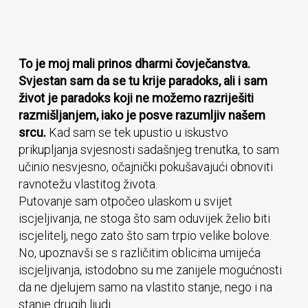
To je moj mali prinos dharmi čovječanstva.
Svjestan sam da se tu krije paradoks, ali i sam
život je paradoks koji ne možemo razriješiti
razmišljanjem, iako je posve razumljiv našem
srcu.
Kad sam se tek upustio u iskustvo
prikupljanja svjesnosti sadašnjeg trenutka, to sam
učinio nesvjesno, očajnički pokušavajući obnoviti
ravnotežu vlastitog života.
Putovanje sam otpočeo ulaskom u svijet
iscjeljivanja, ne stoga što sam oduvijek želio biti
iscjelitelj, nego zato što sam trpio velike bolove.
No, upoznavši se s različitim oblicima umijeća
iscjeljivanja, istodobno su me zanijele mogućnosti
da ne djelujem samo na vlastito stanje, nego i na
stanje drugih ljudi.