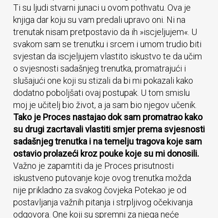
Ti su ljudi stvarni junaci u ovom pothvatu. Ova je
knjiga dar koju su vam predali upravo oni. Ni na
trenutak nisam pretpostavio da ih »iscjeljujem«. U
svakom sam se trenutku i srcem i umom trudio biti
svjestan da iscjeljujem vlastito iskustvo te da učim
o svjesnosti sadašnjeg trenutka, promatrajući i
slušajući one koji su stizali da bi mi pokazali kako
dodatno poboljšati ovaj postupak. U tom smislu
moj je učitelj bio život, a ja sam bio njegov učenik.
Tako je Proces nastajao dok sam promatrao kako
su drugi zacrtavali vlastiti smjer prema svjesnosti
sadašnjeg trenutka i na temelju tragova koje sam
ostavio prolazeći kroz pouke koje su mi donosili.
Važno je zapamtiti da je Proces prisutnosti
iskustveno putovanje koje ovog trenutka možda
nije prikladno za svakog čovjeka Potekao je od
postavljanja važnih pitanja i strpljivog očekivanja
odgovora. One koji su spremni za njega neće