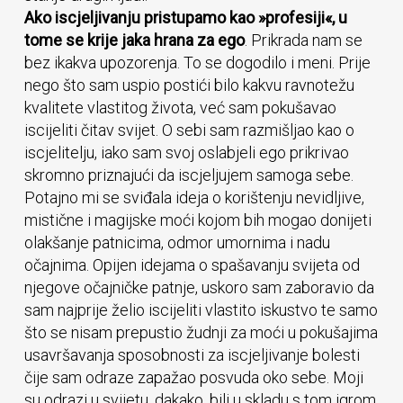
Ako iscjeljivanju pristupamo kao »profesiji«, u
tome se krije jaka hrana za ego
. Prikrada nam se
bez ikakva upozorenja. To se dogodilo i meni. Prije
nego što sam uspio postići bilo kakvu ravnotežu
kvalitete vlastitog života, već sam pokušavao
iscijeliti čitav svijet. O sebi sam razmišljao kao o
iscjelitelju, iako sam svoj oslabjeli ego prikrivao
skromno priznajući da iscjeljujem samoga sebe.
Potajno mi se sviđala ideja o korištenju nevidljive,
mistične i magijske moći kojom bih mogao donijeti
olakšanje patnicima, odmor umornima i nadu
očajnima. Opijen idejama o spašavanju svijeta od
njegove očajničke patnje, uskoro sam zaboravio da
sam najprije želio iscijeliti vlastito iskustvo te samo
što se nisam prepustio žudnji za moći u pokušajima
usavršavanja sposobnosti za iscjeljivanje bolesti
čije sam odraze zapažao posvuda oko sebe. Moji
su odrazi u svijetu, dakako, bili u skladu s tom igrom.