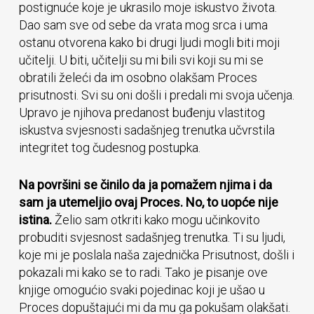
postignuće koje je ukrasilo moje iskustvo života.
Dao sam sve od sebe da vrata mog srca i uma
ostanu otvorena kako bi drugi ljudi mogli biti moji
učitelji. U biti, učitelji su mi bili svi koji su mi se
obratili želeći da im osobno olakšam Proces
prisutnosti. Svi su oni došli i predali mi svoja učenja.
Upravo je njihova predanost buđenju vlastitog
iskustva svjesnosti sadašnjeg trenutka učvrstila
integritet tog čudesnog postupka.
Na površini se činilo da ja pomažem njima i da
sam ja utemeljio ovaj Proces. No, to uopće nije
istina.
Želio sam otkriti kako mogu učinkovito
probuditi svjesnost sadašnjeg trenutka. Ti su ljudi,
koje mi je poslala naša zajednička Prisutnost, došli i
pokazali mi kako se to radi. Tako je pisanje ove
knjige omogućio svaki pojedinac koji je ušao u
Proces dopuštajući mi da mu ga pokušam olakšati.