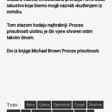
iskustvo koje bismo mogli nazvati »buđenjem iz
mrtvih«.
Tom stazom hodaju najhrabriji. Proces
prisutnosti uistinu je čin vjere stvoren istim
takvim činom.
Dio iz knjige Michael Brown Proces prisutnosti.
Tags:
Atma
Cjelina
Cjelovitost
Čovjek
Dharma