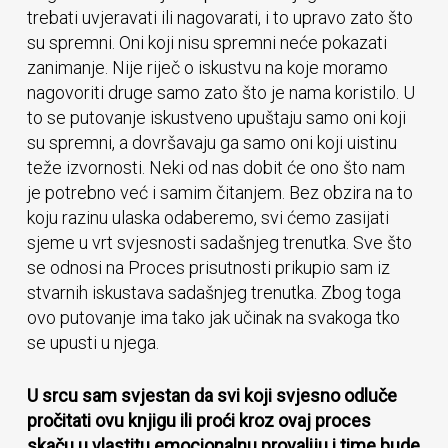
trebati uvjeravati ili nagovarati, i to upravo zato što
su spremni. Oni koji nisu spremni neće pokazati
zanimanje. Nije riječ o iskustvu na koje moramo
nagovoriti druge samo zato što je nama koristilo. U
to se putovanje iskustveno upuštaju samo oni koji
su spremni, a dovršavaju ga samo oni koji uistinu
teže izvornosti. Neki od nas dobit će ono što nam
je potrebno već i samim čitanjem. Bez obzira na to
koju razinu ulaska odaberemo, svi ćemo zasijati
sjeme u vrt svjesnosti sadašnjeg trenutka. Sve što
se odnosi na Proces prisutnosti prikupio sam iz
stvarnih iskustava sadašnjeg trenutka. Zbog toga
ovo putovanje ima tako jak učinak na svakoga tko
se upusti u njega.
U srcu sam svjestan da svi koji svjesno odluče
pročitati ovu knjigu ili proći kroz ovaj proces
skaču u vlastitu emocionalnu provaliju i time bude