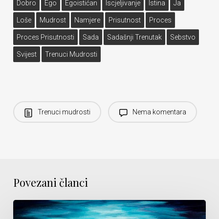
Dobro
Ego
Egoistićan
Iscjeljivanje
Istina
Ja
Loše
Mudrost
Namjere
Prisutnost
Proces
Proces Prisutnosti
Sada
Sadašnji Trenutak
Sebstvo
Svijest
Trenuci Mudrosti
Trenuci mudrosti
Nema komentara
Povezani članci
Direktna
percepcija