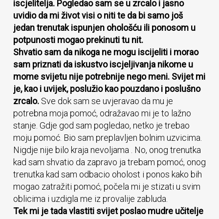
iscjelitelja. Pogledao sam se u zrcalo i jasno
uvidio da mi život visi o niti te da bi samo još
jedan trenutak ispunjen ohološću ili ponosom u
potpunosti mogao prekinuti tu nit.
Shvatio sam da nikoga ne mogu iscijeliti i morao
sam priznati da iskustvo iscjeljivanja nikome u
mome svijetu nije potrebnije nego meni. Svijet mi
je, kao i uvijek, poslužio kao pouzdano i poslušno
zrcalo.
Sve dok sam se uvjeravao da mu je
potrebna moja pomoć, odražavao mi je to lažno
stanje. Gdje god sam pogledao, netko je trebao
moju pomoć. Bio sam preplavljen bolnim uzvicima.
Nigdje nije bilo kraja nevoljama . No, onog trenutka
kad sam shvatio da zapravo ja trebam pomoć, onog
trenutka kad sam odbacio oholost i ponos kako bih
mogao zatražiti pomoć, počela mi je stizati u svim
oblicima i uzdigla me iz provalije zabluda.
Tek mi je tada vlastiti svijet poslao mudre učitelje