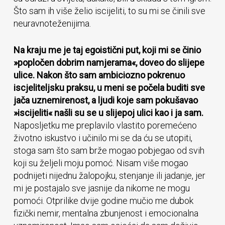
Što sam ih više želio iscijeliti, to su mi se činili sve
neuravnoteženijima.
Na kraju me je taj egoistični put, koji mi se činio
»popločen dobrim namjerama«, doveo do slijepe
ulice. Nakon što sam ambiciozno pokrenuo
iscjeliteljsku praksu, u meni se počela buditi sve
jača uznemirenost, a ljudi koje sam pokušavao
»iscijeliti« našli su se u slijepoj ulici kao i ja sam.
Naposljetku me preplavilo vlastito poremećeno
životno iskustvo i učinilo mi se da ću se utopiti,
stoga sam što sam brže mogao pobjegao od svih
koji su željeli moju pomoć. Nisam više mogao
podnijeti nijednu žalopojku, stenjanje ili jadanje, jer
mi je postajalo sve jasnije da nikome ne mogu
pomoći. Otprilike dvije godine mučio me dubok
fizički nemir, mentalna zbunjenost i emocionalna