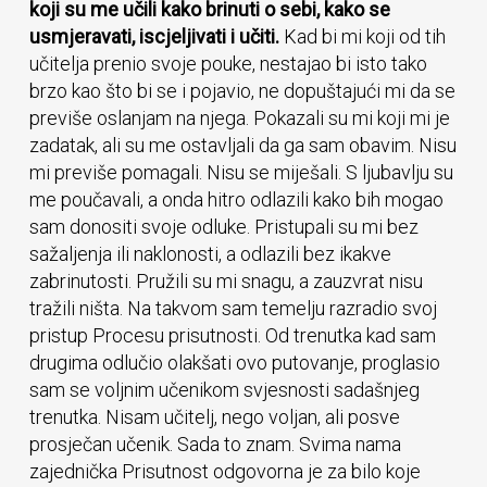
koji su me učili kako brinuti o sebi, kako se
usmjeravati, iscjeljivati i učiti.
Kad bi mi koji od tih
učitelja prenio svoje pouke, nestajao bi isto tako
brzo kao što bi se i pojavio, ne dopuštajući mi da se
previše oslanjam na njega. Pokazali su mi koji mi je
zadatak, ali su me ostavljali da ga sam obavim. Nisu
mi previše pomagali. Nisu se miješali. S ljubavlju su
me poučavali, a onda hitro odlazili kako bih mogao
sam donositi svoje odluke. Pristupali su mi bez
sažaljenja ili naklonosti, a odlazili bez ikakve
zabrinutosti. Pružili su mi snagu, a zauzvrat nisu
tražili ništa. Na takvom sam temelju razradio svoj
pristup Procesu prisutnosti. Od trenutka kad sam
drugima odlučio olakšati ovo putovanje, proglasio
sam se voljnim učenikom svjesnosti sadašnjeg
trenutka. Nisam učitelj, nego voljan, ali posve
prosječan učenik. Sada to znam. Svima nama
zajednička Prisutnost odgovorna je za bilo koje