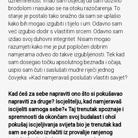
uznemirenost. Imao sam osjećaj da sam doživio
brodolom i nasukao se na otoku razočarenja. To
stanje je postalo tako snažno da sam se uplašio
kako bih mogao izgubiti i tijelo i um. Odavno sam
već izgubio dodir s vlastitim srcem. Odavno sam
izdao svoj duhovni integritet. Nisam mogao
razumjeti kako me je put popločen dobrim
namjerama odveo do takve izgubljenosti. Tek kad
sam dosegao točku apsolutnog beznađa i očaja,
uspio sam čuti i saslušati mudre riječi jednog
čovjeka: »Kad namjeravaš poslušati vlastiti savjet?
Kad ćeš za sebe napraviti ono što si pokušavao
napraviti za druge? Iscjelitelju, kad namjeravaš
iscijeliti samoga sebe?« Taj trenutak spoznaje i
spremnosti da okončam svoj budalast i ohol
pokušaj iscjeljivanja svijeta bio je trenutak kad
sam se počeo izvlačiti iz provalije ranjenog