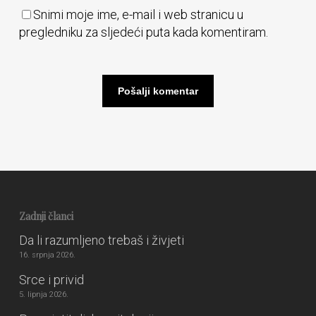
Snimi moje ime, e-mail i web stranicu u
pregledniku za sljedeći puta kada komentiram.
Zadnji članci
Da li razumljeno trebaš i živjeti
16. srpnja 2026.
Srce i privid
5. lipnja 2026.