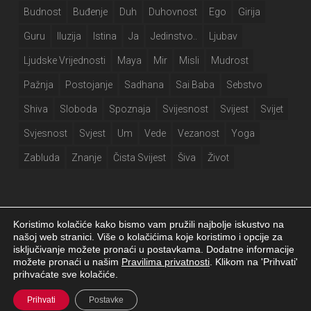
Budnost
Buđenje
Duh
Duhovnost
Ego
Girija
Guru
Iluzija
Istina
Ja
Jedinstvo..
Ljubav
Ljudske Vrijednosti
Maya
Mir
Misli
Mudrost
Pažnja
Postojanje
Sadhana
Sai Baba
Sebstvo
Shiva
Sloboda
Spoznaja
Svijesnost
Svijest
Svijet
Svjesnost
Svjest
Um
Vede
Vezanost
Yoga
Zabluda
Znanje
Čista Svijest
Šiva
Život
Koristimo kolačiće kako bismo vam pružili najbolje iskustvo na
našoj web stranici. Više o kolačićima koje koristimo i opcije za
isključivanje možete pronaći u postavkama. Dodatne informacije
Girija.info 2026 |
Izjava o privatnosti
|
Postavke kolačića
|
Izrada web
možete pronaći u našim
Pravilima privatnosti
. Klikom na 'Prihvati'
stranice
prihvaćate sve kolačiće.
facebook
Prihvati
Postavke