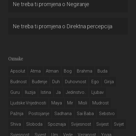
Ne treba ti promjena
o
Negiranje
Ne treba ti promjena
o
Direktna percepcija
Oznake
Apsolut
Atma
Atman
Bog
Brahma
Buda
Budnost
Buđenje
Duh
Duhovnost
Ego
Girija
Guru
Iluzija
Istina
Ja
Jedinstvo..
Ljubav
Ljudske Vrijednosti
Maya
Mir
Misli
Mudrost
Pažnja
Postojanje
Sadhana
Sai Baba
Sebstvo
Shiva
Sloboda
Spoznaja
Svijesnost
Svijest
Svijet
Svjesnost
Svjest
Um
Vede
Vezanost
Yoga