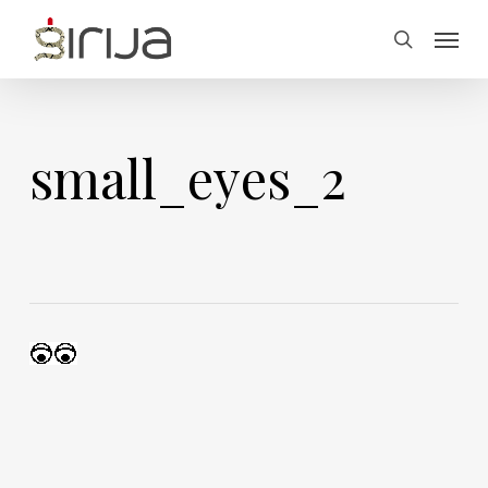
Skip
Menu
to
search
main
content
small_eyes_2