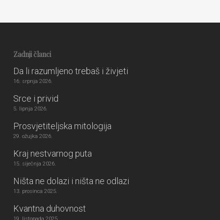
Zadnji članci
Da li razumljeno trebaš i živjeti
16. srpnja 2026.
Srce i privid
5. lipnja 2026.
Prosvjetiteljska mitologija
29. ožujka 2026.
Kraj nestvarnog puta
15. siječnja 2026.
Ništa ne dolazi i ništa ne odlazi
13. prosinca 2025.
Kvantna duhovnost
19. listopada 2025.