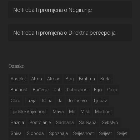
Ne treba ti promjena
o
Negiranje
Ne treba ti promjena
o
Direktna percepcija
Oznake
Apsolut
Atma
Atman
Bog
Brahma
Buda
Budnost
Buđenje
Duh
Duhovnost
Ego
Girija
Guru
Iluzija
Istina
Ja
Jedinstvo..
Ljubav
Ljudske Vrijednosti
Maya
Mir
Misli
Mudrost
Pažnja
Postojanje
Sadhana
Sai Baba
Sebstvo
Shiva
Sloboda
Spoznaja
Svijesnost
Svijest
Svijet