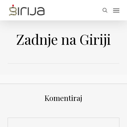
Skip
Menu
to
search
main
content
Zadnje na Giriji
Komentiraj