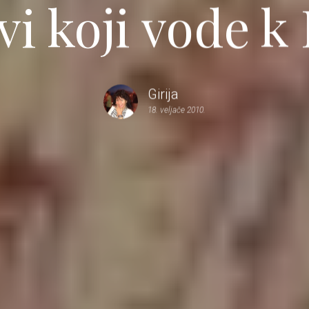
vi koji vode k
Girija
18. veljače 2010.