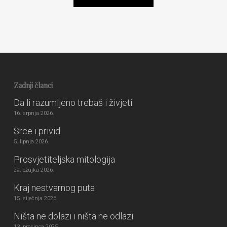
Zadnji članci
Da li razumljeno trebaš i živjeti
16. srpnja 2026.
Srce i privid
5. lipnja 2026.
Prosvjetiteljska mitologija
29. ožujka 2026.
Kraj nestvarnog puta
15. siječnja 2026.
Ništa ne dolazi i ništa ne odlazi
13. prosinca 2025.