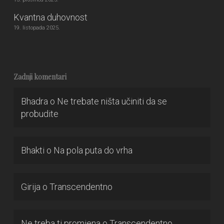
Kvantna duhovnost
19. listopada 2025.
Zadnji komentari
Bhadra
o
Ne trebate ništa učiniti da se
probudite
Bhakti
o
Na pola puta do vrha
Girija
o
Transcendentno
Ne treba ti promjena
o
Transcendentno