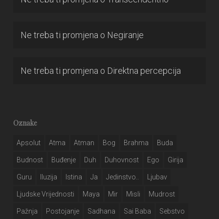
Ne treba ti promjena
o
Negiranje
Ne treba ti promjena
o
Direktna percepcija
Oznake
Apsolut
Atma
Atman
Bog
Brahma
Buda
Budnost
Buđenje
Duh
Duhovnost
Ego
Girija
Guru
Iluzija
Istina
Ja
Jedinstvo..
Ljubav
Ljudske Vrijednosti
Maya
Mir
Misli
Mudrost
Pažnja
Postojanje
Sadhana
Sai Baba
Sebstvo