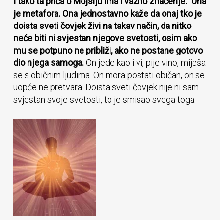
I tako ta priča o Mojsiju ima i važno značenje. Ona
je metafora. Ona jednostavno kaže da onaj tko je
doista sveti čovjek živi na takav način, da nitko
neće biti ni svjestan njegove svetosti, osim ako
mu se potpuno ne približi, ako ne postane gotovo
dio njega samoga.
On jede kao i vi, pije vino, miješa
se s običnim ljudima. On mora postati običan, on se
uopće ne pretvara. Doista sveti čovjek nije ni sam
svjestan svoje svetosti, to je smisao svega toga.