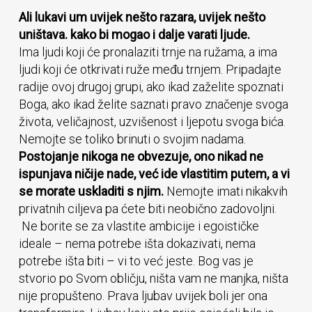
Ali lukavi um uvijek nešto razara, uvijek nešto
uništava. kako bi mogao i dalje varati ljude.
Ima ljudi koji će pronalaziti trnje na ružama, a ima
ljudi koji će otkrivati ruže među trnjem. Pripadajte
radije ovoj drugoj grupi, ako ikad zaželite spoznati
Boga, ako ikad želite saznati pravo značenje svoga
života, veličajnost, uzvišenost i ljepotu svoga bića.
Nemojte se toliko brinuti o svojim nadama.
Postojanje nikoga ne obvezuje, ono nikad ne
ispunjava ničije nade, već ide vlastitim putem, a vi
se morate uskladiti s njim.
Nemojte imati nikakvih
privatnih ciljeva pa ćete biti neobično zadovoljni.
Ne borite se za vlastite ambicije i egoističke
ideale – nema potrebe išta dokazivati, nema
potrebe išta biti – vi to već jeste. Bog vas je
stvorio po Svom obličju, ništa vam ne manjka, ništa
nije propušteno. Prava ljubav uvijek boli jer ona