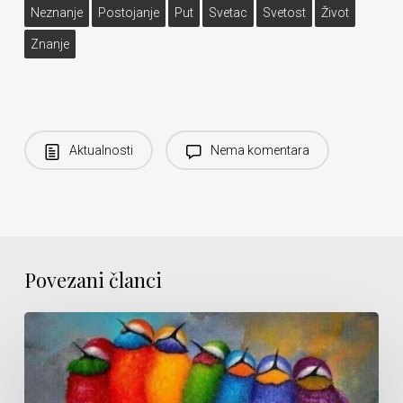
Neznanje
Postojanje
Put
Svetac
Svetost
Život
Znanje
Aktualnosti
Nema komentara
Povezani članci
Trenje
(Ne)Stvarnosti