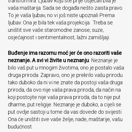
transformira. Ljubav koju ste prije osjećali bila je
vaša maštarija. Sada se događa nešto zaista pravo.
To je vaša ljubav, no vi još niste upoznali Prema
ljubav. Ona je bila tek vaša projekcija. Treba se
uništit sve vaše staromodne zanose, suze,
osjećajnost i sentimentalnost, lažni zamišljaji.
Buđenje ima razornu moć jer će ono razoriti vaše
neznanje. A svi vi živite u neznanju
. Neznanje je
bilo vaš put u mnogim životima, ono je postalo vaša
druga priroda. Zapravo, ono je prekrilo vašu prirodu
tako duboko da ni vi ne znate da postoji vaša druga
priroda, da ovo nije vaša prava priroda, da način na
koji postojite nije vaša prava priroda, da to nije put
dharme, put religije. Neznanje je duboko, a cijeli se
put ovdje sastoji u tome da vas dovede do svijesti.
Ona će uništiti sve vaše želje, nade, maštarije, vašu
budućnost.