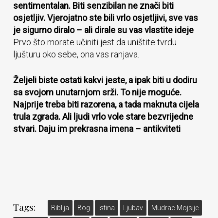
sentimentalan. Biti senzibilan ne znači biti
osjetljiv. Vjerojatno ste bili vrlo osjetljivi, sve vas
je sigurno diralo – ali dirale su vas vlastite ideje
Prvo što morate učiniti jest da uništite tvrdu
ljušturu oko sebe, ona vas ranjava.
Željeli biste ostati kakvi jeste, a ipak biti u dodiru
sa svojom unutarnjom srži. To nije moguće.
Najprije treba biti razorena, a tada maknuta cijela
trula zgrada. Ali ljudi vrlo vole stare bezvrijedne
stvari. Daju im prekrasna imena – antikviteti
Tags:
Biblija
Bog
Istina
Ljubav
Mudrac Mojsije