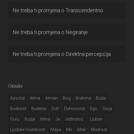
Ne treba ti promjena
o
Transcendentno
Ne treba ti promjena
o
Negiranje
Ne treba ti promjena
o
Direktna percepcija
Oznake
Apsolut
Atma
Atman
Bog
Brahma
Buda
Budnost
Buđenje
Duh
Duhovnost
Ego
Girija
Guru
Iluzija
Istina
Ja
Jedinstvo..
Ljubav
Ljudske Vrijednosti
Maya
Mir
Misli
Mudrost