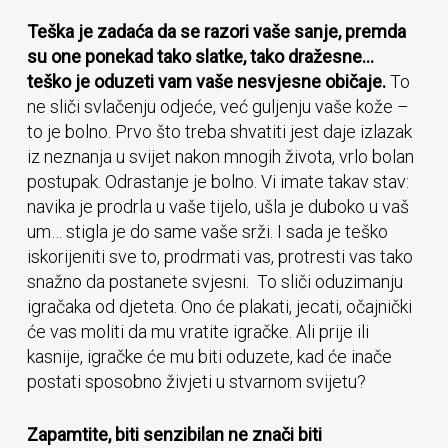
Teška je zadaća da se razori vaše sanje, premda
su one ponekad tako slatke, tako dražesne…
teško je oduzeti vam vaše nesvjesne običaje.
To
ne sliči svlačenju odjeće, već guljenju vaše kože –
to je bolno. Prvo što treba shvatiti jest daje izlazak
iz neznanja u svijet nakon mnogih života, vrlo bolan
postupak. Odrastanje je bolno. Vi imate takav stav:
navika je prodrla u vaše tijelo, ušla je duboko u vaš
um… stigla je do same vaše srži. I sada je teško
iskorijeniti sve to, prodrmati vas, protresti vas tako
snažno da postanete svjesni. To sliči oduzimanju
igračaka od djeteta. Ono će plakati, jecati, očajnički
će vas moliti da mu vratite igračke. Ali prije ili
kasnije, igračke će mu biti oduzete, kad će inače
postati sposobno živjeti u stvarnom svijetu?
Zapamtite, biti senzibilan ne znači biti