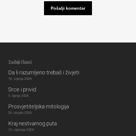
Zadnji članci
Da li razumljeno trebaš i živjeti
16. srpnja 2026.
Srce i privid
5. lipnja 2026.
Prosvjetiteljska mitologija
29. ožujka 2026.
Kraj nestvarnog puta
15. siječnja 2026.