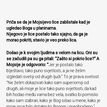
Priča se da je Mojsijevo lice zablistale kad je
ugledao Boga u planinama.
Njegovo je lice postalo tako sjajno, da ga je
morao pokriti, stavio je veo preko lica.
Došao je k svojim ljudima s velom na licu. Oni su
se začudili pa su ga pitali: “Zašto si pokrio lice?” A
Mojsije je odgovorio: “
Jer je postalo tako
blještavo, tako puno svjetlosti, a ja ne želim
izgledati svetiji od drugih ljudi.” To je prava svetost.
“Ne želim dokazivati kako sam superiorniji od
drugih, ali moje je lice tako puno svjetlosti, da kad
bih hodao među vama bez vela, svatko bi pomislio
kako sam izabran, kako je Bog sišao u mene, kako je
moje srce bilo dotaknuto Bogom i preobraženo.”