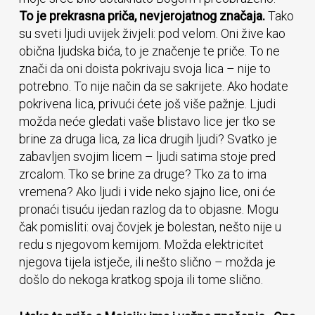
To je prekrasna priča, nevjerojatnog značaja.
Tako
su sveti ljudi uvijek živjeli: pod velom. Oni žive kao
obična ljudska bića, to je značenje te priče. To ne
znači da oni doista pokrivaju svoja lica – nije to
potrebno. To nije način da se sakrijete. Ako hodate
pokrivena lica, privući ćete još više pažnje. Ljudi
možda neće gledati vaše blistavo lice jer tko se
brine za druga lica, za lica drugih ljudi? Svatko je
zabavljen svojim licem – ljudi satima stoje pred
zrcalom. Tko se brine za druge? Tko za to ima
vremena? Ako ljudi i vide neko sjajno lice, oni će
pronaći tisuću ijedan razlog da to objasne. Mogu
čak pomisliti: ovaj čovjek je bolestan, nešto nije u
redu s njegovom kemijom. Možda elektricitet
njegova tijela istječe, ili nešto slično – možda je
došlo do nekoga kratkog spoja ili tome slično.