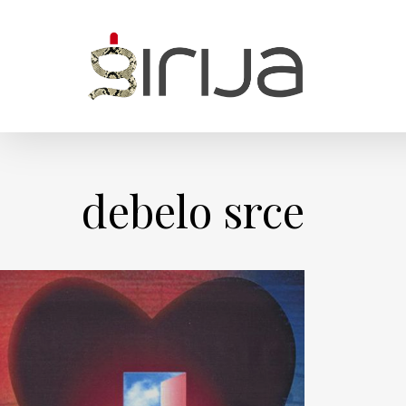
Skip
to
main
content
debelo srce