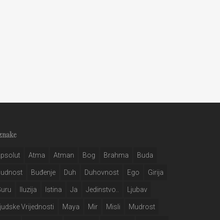
znake
psolut
Atma
Atman
Bog
Brahma
Buda
Budnost
Buđenje
Duh
Duhovnost
Ego
Girija
Guru
Iluzija
Istina
Ja
Jedinstvo..
Ljubav
judske Vrijednosti
Maya
Mir
Misli
Mudrost