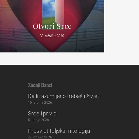
Otvori Srce
28. ožujka 2010.
Zadnji članci
Da li razumljeno trebaš i živjeti
16. srpnja 2026.
Srce i privid
5. lipnja 2026.
Prosvjetiteljska mitologija
29. ožujka 2026.