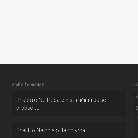
Zadnji komentari
O
A
Bhadra
o
Ne trebate ništa učiniti da se
probudite
Bhakti
o
Na pola puta do vrha
L