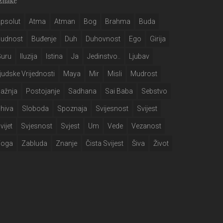
znake
psolut
Atma
Atman
Bog
Brahma
Buda
Budnost
Buđenje
Duh
Duhovnost
Ego
Girija
Guru
Iluzija
Istina
Ja
Jedinstvo..
Ljubav
judske Vrijednosti
Maya
Mir
Misli
Mudrost
ažnja
Postojanje
Sadhana
Sai Baba
Sebstvo
hiva
Sloboda
Spoznaja
Svijesnost
Svijest
vijet
Svjesnost
Svjest
Um
Vede
Vezanost
Yoga
Zabluda
Znanje
Čista Svijest
Šiva
Život