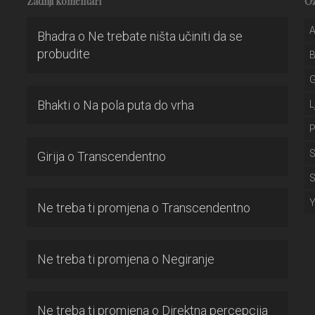
Zadnji komentari
O
A
Bhadra
o
Ne trebate ništa učiniti da se
probudite
Bhakti
o
Na pola puta do vrha
L
P
S
Girija
o
Transcendentno
S
Ne treba ti promjena
o
Transcendentno
Ne treba ti promjena
o
Negiranje
Ne treba ti promjena
o
Direktna percepcija