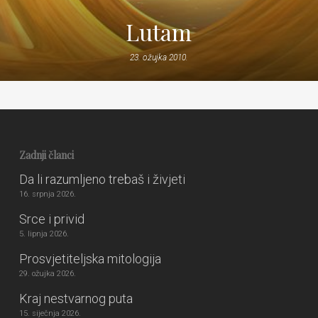
Lutam
23. ožujka 2010.
Zadnji članci
Da li razumljeno trebaš i živjeti
16. srpnja 2026.
Srce i privid
5. lipnja 2026.
Prosvjetiteljska mitologija
29. ožujka 2026.
Kraj nestvarnog puta
15. siječnja 2026.