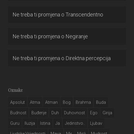
Ne treba ti promjena
o
Transcendentno
Ne treba ti promjena
o
Negiranje
Ne treba ti promjena
o
Direktna percepcija
Oznake
Apsolut
Atma
Atman
Bog
Brahma
Buda
Budnost
Buđenje
Duh
Duhovnost
Ego
Girija
Guru
Iluzija
Istina
Ja
Jedinstvo..
Ljubav
Ljudske Vrijednosti
Maya
Mir
Misli
Mudrost