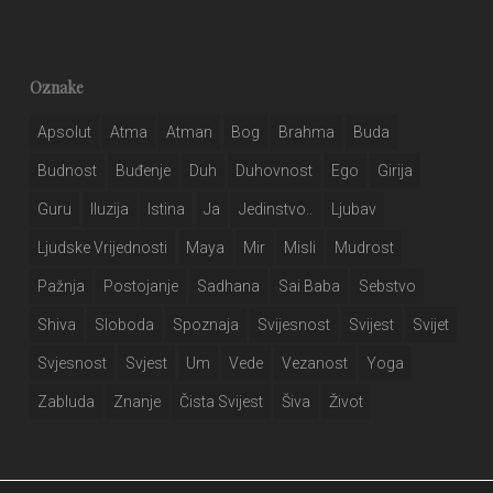
Oznake
Apsolut
Atma
Atman
Bog
Brahma
Buda
Budnost
Buđenje
Duh
Duhovnost
Ego
Girija
Guru
Iluzija
Istina
Ja
Jedinstvo..
Ljubav
Ljudske Vrijednosti
Maya
Mir
Misli
Mudrost
Pažnja
Postojanje
Sadhana
Sai Baba
Sebstvo
Shiva
Sloboda
Spoznaja
Svijesnost
Svijest
Svijet
Svjesnost
Svjest
Um
Vede
Vezanost
Yoga
Zabluda
Znanje
Čista Svijest
Šiva
Život