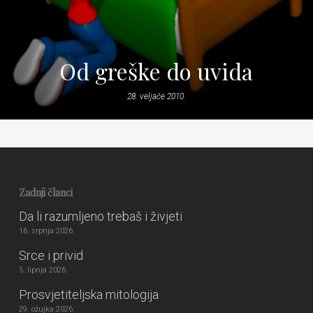
Od greške do uvida
28. veljače 2010.
Zadnji članci
Da li razumljeno trebaš i živjeti
16. srpnja 2026.
Srce i privid
5. lipnja 2026.
Prosvjetiteljska mitologija
29. ožujka 2026.