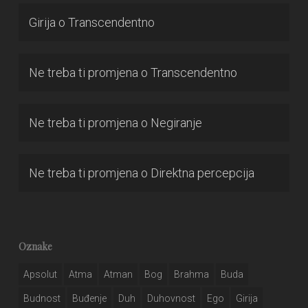
Girija
o
Transcendentno
Ne treba ti promjena
o
Transcendentno
Ne treba ti promjena
o
Negiranje
Ne treba ti promjena
o
Direktna percepcija
Oznake
Apsolut
Atma
Atman
Bog
Brahma
Buda
Budnost
Buđenje
Duh
Duhovnost
Ego
Girija