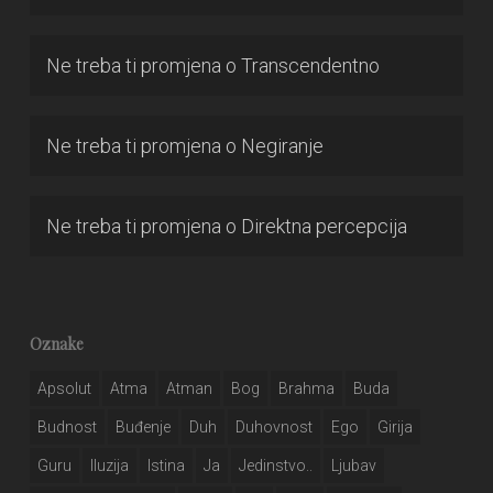
Ne treba ti promjena
o
Transcendentno
Ne treba ti promjena
o
Negiranje
Ne treba ti promjena
o
Direktna percepcija
Oznake
Apsolut
Atma
Atman
Bog
Brahma
Buda
Budnost
Buđenje
Duh
Duhovnost
Ego
Girija
Guru
Iluzija
Istina
Ja
Jedinstvo..
Ljubav