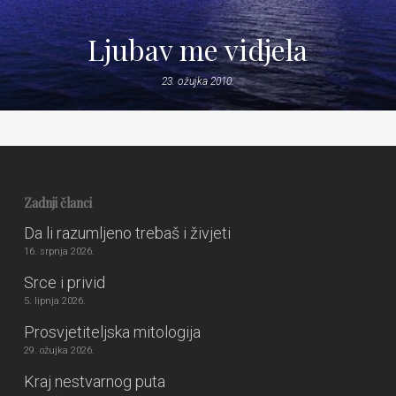
Ljubav me vidjela
23. ožujka 2010.
Zadnji članci
Da li razumljeno trebaš i živjeti
16. srpnja 2026.
Srce i privid
5. lipnja 2026.
Prosvjetiteljska mitologija
29. ožujka 2026.
Kraj nestvarnog puta