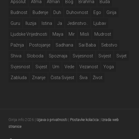
Apsolut
Atma
Atman
Bog
Brahma
Buda
Budnost
Buđenje
Duh
Duhovnost
Ego
Girija
Guru
Iluzija
Istina
Ja
Jedinstvo..
Ljubav
Ljudske Vrijednosti
Maya
Mir
Misli
Mudrost
Pažnja
Postojanje
Sadhana
Sai Baba
Sebstvo
Shiva
Sloboda
Spoznaja
Svijesnost
Svijest
Svijet
Svjesnost
Svjest
Um
Vede
Vezanost
Yoga
Zabluda
Znanje
Čista Svijest
Šiva
Život
Girija.info 2026 |
Izjava o privatnosti
|
Postavke kolačića
|
Izrada web
stranice