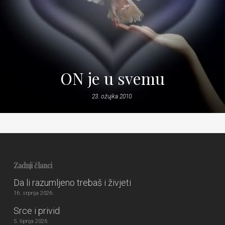
ON je u svemu
23. ožujka 2010.
Zadnji članci
Da li razumljeno trebaš i živjeti
16. srpnja 2026.
Srce i privid
5. lipnja 2026.