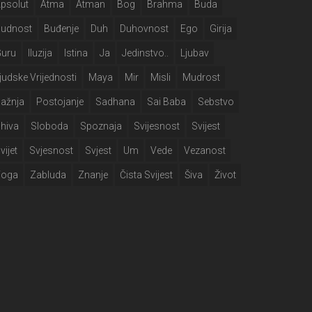
psolut
Atma
Atman
Bog
Brahma
Buda
Budnost
Buđenje
Duh
Duhovnost
Ego
Girija
Guru
Iluzija
Istina
Ja
Jedinstvo..
Ljubav
judske Vrijednosti
Maya
Mir
Misli
Mudrost
ažnja
Postojanje
Sadhana
Sai Baba
Sebstvo
hiva
Sloboda
Spoznaja
Svijesnost
Svijest
vijet
Svjesnost
Svjest
Um
Vede
Vezanost
Yoga
Zabluda
Znanje
Čista Svijest
Šiva
Život