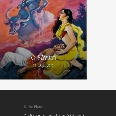
O Sãvitrī
21. ožujka 2010.
Zadnji članci
Da li razumljeno trebaš i živjeti