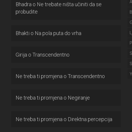
A
Bhadra
o
Ne trebate ništa učiniti da se
probudite
Bhakti
o
Na pola puta do vrha
L
P
S
Girija
o
Transcendentno
S
Ne treba ti promjena
o
Transcendentno
Ne treba ti promjena
o
Negiranje
Ne treba ti promjena
o
Direktna percepcija