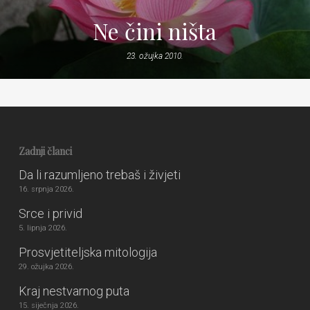
Ne čini ništa
23. ožujka 2010.
Zadnji članci
Da li razumljeno trebaš i živjeti
16. srpnja 2026.
Srce i privid
5. lipnja 2026.
Prosvjetiteljska mitologija
29. ožujka 2026.
Kraj nestvarnog puta
15. siječnja 2026.