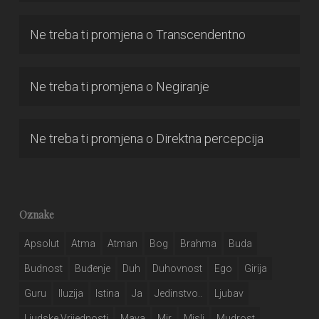
Ne treba ti promjena
o
Transcendentno
Ne treba ti promjena
o
Negiranje
Ne treba ti promjena
o
Direktna percepcija
Oznake
Apsolut
Atma
Atman
Bog
Brahma
Buda
Budnost
Buđenje
Duh
Duhovnost
Ego
Girija
Guru
Iluzija
Istina
Ja
Jedinstvo..
Ljubav
Ljudske Vrijednosti
Maya
Mir
Misli
Mudrost