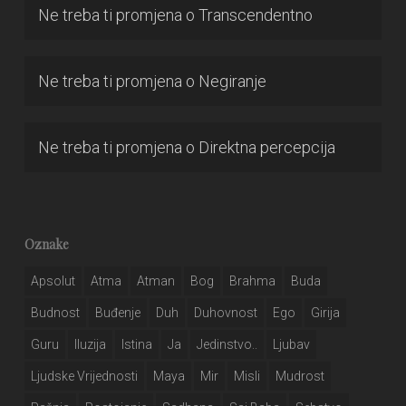
Ne treba ti promjena
o
Transcendentno
Ne treba ti promjena
o
Negiranje
Ne treba ti promjena
o
Direktna percepcija
Oznake
Apsolut
Atma
Atman
Bog
Brahma
Buda
Budnost
Buđenje
Duh
Duhovnost
Ego
Girija
Guru
Iluzija
Istina
Ja
Jedinstvo..
Ljubav
Ljudske Vrijednosti
Maya
Mir
Misli
Mudrost