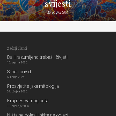
svijesti
20. ožujka 2010.
Zadnji članci
Da li razumljeno trebaš i živjeti
16. srpnja 2026.
Srce i privid
5. lipnja 2026.
Prosvjetiteljska mitologija
29. ožujka 2026.
Kraj nestvarnog puta
15. siječnja 2026.
Ništa ne dolazi i ništa ne odlazi