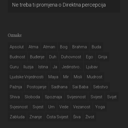
Ne treba ti promjena
o
Direktna percepcija
Oznake
Apsolut
Atma
Atman
Bog
Brahma
Buda
Budnost
Buđenje
Duh
Duhovnost
Ego
Girija
Guru
Iluzija
Istina
Ja
Jedinstvo..
Ljubav
Ljudske Vrijednosti
Maya
Mir
Misli
Mudrost
Pažnja
Postojanje
Sadhana
Sai Baba
Sebstvo
Shiva
Sloboda
Spoznaja
Svijesnost
Svijest
Svijet
Svjesnost
Svjest
Um
Vede
Vezanost
Yoga
Zabluda
Znanje
Čista Svijest
Šiva
Život