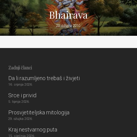
Bhairava
23. ožujka 2010.
Zadnji članci
Da li razumljeno trebaš i živjeti
16. srpnja 2026.
Srce i privid
5. lipnja 2026.
Prosvjetiteljska mitologija
29. ožujka 2026.
Kraj nestvarnog puta
15. siječnja 2026.