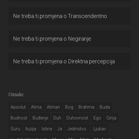
Ne treba ti promjena
o
Transcendentno
Ne treba ti promjena
o
Negiranje
Ne treba ti promjena
o
Direktna percepcija
Oznake
Apsolut
Atma
Atman
Bog
Brahma
Buda
Budnost
Buđenje
Duh
Duhovnost
Ego
Girija
Guru
Iluzija
Istina
Ja
Jedinstvo..
Ljubav