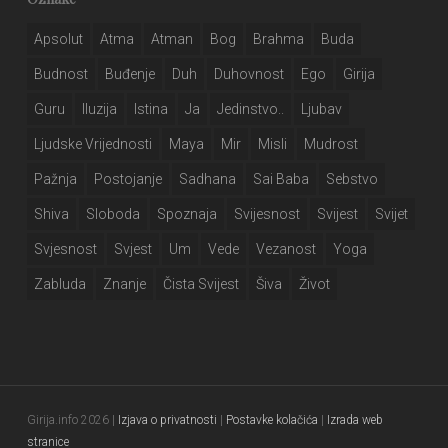
Apsolut
Atma
Atman
Bog
Brahma
Buda
Budnost
Buđenje
Duh
Duhovnost
Ego
Girija
Guru
Iluzija
Istina
Ja
Jedinstvo..
Ljubav
Ljudske Vrijednosti
Maya
Mir
Misli
Mudrost
Pažnja
Postojanje
Sadhana
Sai Baba
Sebstvo
Shiva
Sloboda
Spoznaja
Svijesnost
Svijest
Svijet
Svjesnost
Svjest
Um
Vede
Vezanost
Yoga
Zabluda
Znanje
Čista Svijest
Šiva
Život
Girija.info 2026 |
Izjava o privatnosti
|
Postavke kolačića
|
Izrada web
stranice