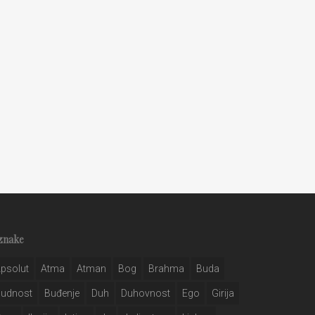
znake
psolut
Atma
Atman
Bog
Brahma
Buda
Budnost
Buđenje
Duh
Duhovnost
Ego
Girija