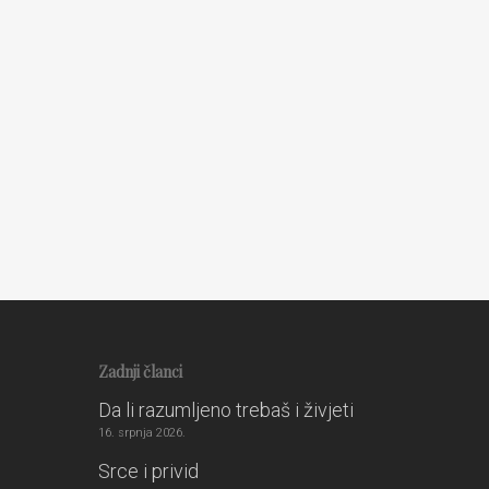
O čudima
3. ožujka 2010.
Zadnji članci
Da li razumljeno trebaš i živjeti
16. srpnja 2026.
Srce i privid