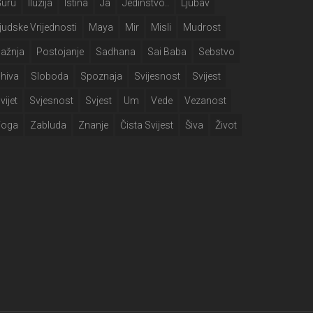
Guru
Iluzija
Istina
Ja
Jedinstvo..
Ljubav
judske Vrijednosti
Maya
Mir
Misli
Mudrost
ažnja
Postojanje
Sadhana
Sai Baba
Sebstvo
hiva
Sloboda
Spoznaja
Svijesnost
Svijest
vijet
Svjesnost
Svjest
Um
Vede
Vezanost
Yoga
Zabluda
Znanje
Čista Svijest
Šiva
Život