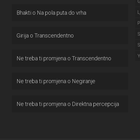
Bhakti
o
Na pola puta do vrha
L
P
S
Girija
o
Transcendentno
S
Ne treba ti promjena
o
Transcendentno
Ne treba ti promjena
o
Negiranje
Ne treba ti promjena
o
Direktna percepcija