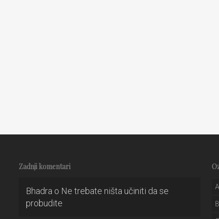
Zadnji komentari
O
A
Bhadra
o
Ne trebate ništa učiniti da se
probudite