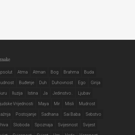
znake
psolut
Atma
Atman
Bog
Brahma
Buda
Budnost
Buđenje
Duh
Duhovnost
Ego
Girija
Guru
Iluzija
Istina
Ja
Jedinstvo..
Ljubav
judske Vrijednosti
Maya
Mir
Misli
Mudrost
ažnja
Postojanje
Sadhana
Sai Baba
Sebstvo
hiva
Sloboda
Spoznaja
Svijesnost
Svijest