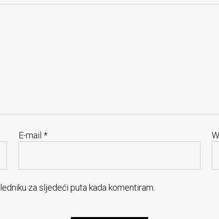
E-mail
*
W
gledniku za sljedeći puta kada komentiram.