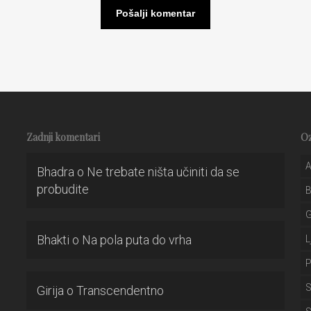
Zadnji komentari
O
A
Bhadra
o
Ne trebate ništa učiniti da se
probudite
Bhakti
o
Na pola puta do vrha
L
P
S
Girija
o
Transcendentno