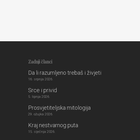
Zadnji članci
Da li razumljeno trebaš i živjeti
16. srpnja 2026.
Srce i privid
5. lipnja 2026.
Prosvjetiteljska mitologija
29. ožujka 2026.
Kraj nestvarnog puta
15. siječnja 2026.