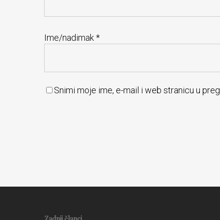
Ime/nadimak
*
Snimi moje ime, e-mail i web stranicu u pre
Zadnji članci