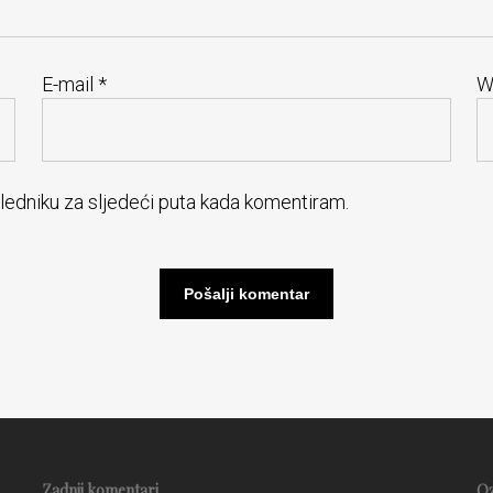
E-mail
*
W
gledniku za sljedeći puta kada komentiram.
Zadnji komentari
O