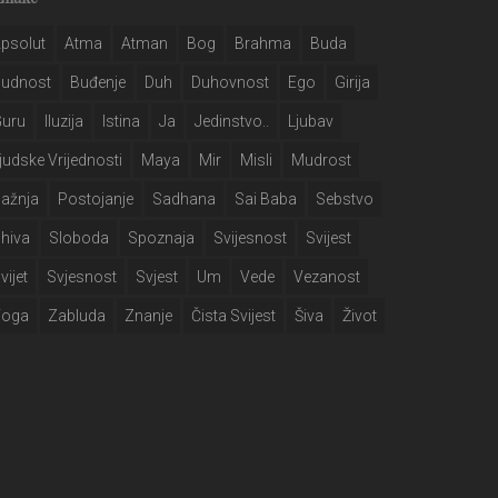
psolut
Atma
Atman
Bog
Brahma
Buda
Budnost
Buđenje
Duh
Duhovnost
Ego
Girija
Guru
Iluzija
Istina
Ja
Jedinstvo..
Ljubav
judske Vrijednosti
Maya
Mir
Misli
Mudrost
ažnja
Postojanje
Sadhana
Sai Baba
Sebstvo
hiva
Sloboda
Spoznaja
Svijesnost
Svijest
vijet
Svjesnost
Svjest
Um
Vede
Vezanost
Yoga
Zabluda
Znanje
Čista Svijest
Šiva
Život