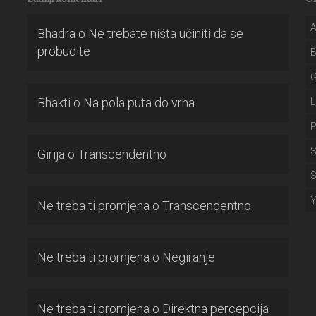
A
Bhadra
o
Ne trebate ništa učiniti da se
probudite
Bhakti
o
Na pola puta do vrha
L
P
S
Girija
o
Transcendentno
S
Ne treba ti promjena
o
Transcendentno
Ne treba ti promjena
o
Negiranje
Ne treba ti promjena
o
Direktna percepcija