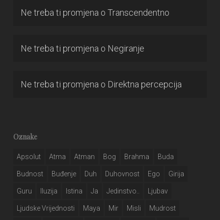
Ne treba ti promjena
o
Transcendentno
Ne treba ti promjena
o
Negiranje
Ne treba ti promjena
o
Direktna percepcija
Oznake
Apsolut
Atma
Atman
Bog
Brahma
Buda
Budnost
Buđenje
Duh
Duhovnost
Ego
Girija
Guru
Iluzija
Istina
Ja
Jedinstvo..
Ljubav
Ljudske Vrijednosti
Maya
Mir
Misli
Mudrost