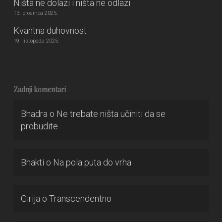
Ništa ne dolazi i ništa ne odlazi
13. prosinca 2025.
Kvantna duhovnost
19. listopada 2025.
Zadnji komentari
Bhadra
o
Ne trebate ništa učiniti da se
probudite
Bhakti
o
Na pola puta do vrha
Girija
o
Transcendentno