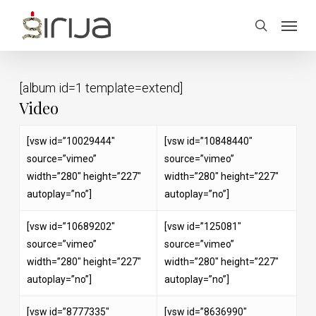
Skip
Menu
to
search
main
content
[album id=1 template=extend]
Video
[vsw id=”10029444″
[vsw id=”10848440″
source=”vimeo”
source=”vimeo”
width=”280″ height=”227″
width=”280″ height=”227″
autoplay=”no”]
autoplay=”no”]
[vsw id=”10689202″
[vsw id=”125081″
source=”vimeo”
source=”vimeo”
width=”280″ height=”227″
width=”280″ height=”227″
autoplay=”no”]
autoplay=”no”]
[vsw id=”8777335″
[vsw id=”8636990″