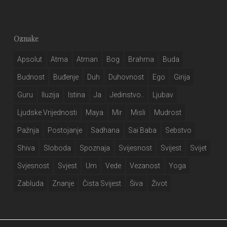
Oznake
Apsolut
Atma
Atman
Bog
Brahma
Buda
Budnost
Buđenje
Duh
Duhovnost
Ego
Girija
Guru
Iluzija
Istina
Ja
Jedinstvo..
Ljubav
Ljudske Vrijednosti
Maya
Mir
Misli
Mudrost
Pažnja
Postojanje
Sadhana
Sai Baba
Sebstvo
Shiva
Sloboda
Spoznaja
Svijesnost
Svijest
Svijet
Svjesnost
Svjest
Um
Vede
Vezanost
Yoga
Zabluda
Znanje
Čista Svijest
Šiva
Život