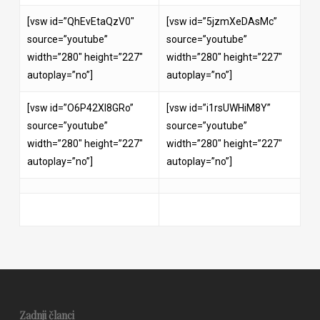
[vsw id=”QhEvEtaQzV0″
[vsw id=”5jzmXeDAsMc”
source=”youtube”
source=”youtube”
width=”280″ height=”227″
width=”280″ height=”227″
autoplay=”no”]
autoplay=”no”]
[vsw id=”O6P42XI8GRo”
[vsw id=”i1rsUWHiM8Y”
source=”youtube”
source=”youtube”
width=”280″ height=”227″
width=”280″ height=”227″
autoplay=”no”]
autoplay=”no”]
Zadnji članci