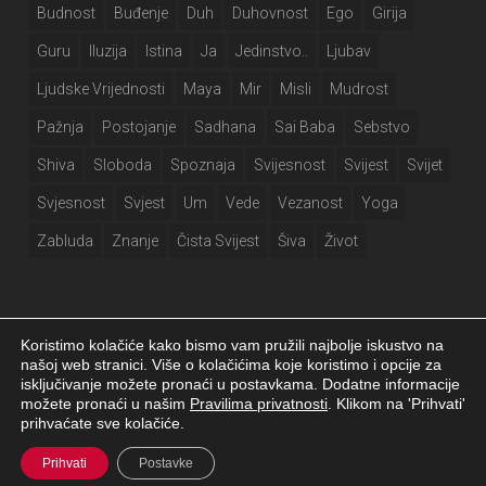
Budnost
Buđenje
Duh
Duhovnost
Ego
Girija
Guru
Iluzija
Istina
Ja
Jedinstvo..
Ljubav
Ljudske Vrijednosti
Maya
Mir
Misli
Mudrost
Pažnja
Postojanje
Sadhana
Sai Baba
Sebstvo
Shiva
Sloboda
Spoznaja
Svijesnost
Svijest
Svijet
Svjesnost
Svjest
Um
Vede
Vezanost
Yoga
Zabluda
Znanje
Čista Svijest
Šiva
Život
Koristimo kolačiće kako bismo vam pružili najbolje iskustvo na
našoj web stranici. Više o kolačićima koje koristimo i opcije za
isključivanje možete pronaći u postavkama. Dodatne informacije
Girija.info 2026 |
Izjava o privatnosti
|
Postavke kolačića
|
Izrada web
možete pronaći u našim
Pravilima privatnosti
. Klikom na 'Prihvati'
stranice
prihvaćate sve kolačiće.
facebook
Prihvati
Postavke