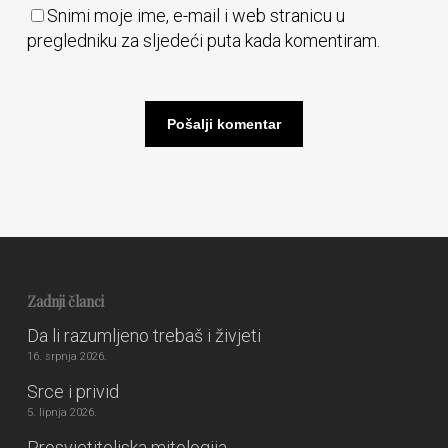
Snimi moje ime, e-mail i web stranicu u
pregledniku za sljedeći puta kada komentiram.
Zadnji članci
Da li razumljeno trebaš i živjeti
16. srpnja 2026.
Srce i privid
5. lipnja 2026.
Prosvjetiteljska mitologija