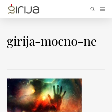
Skip
Menu
to
search
main
content
girija-mocno-ne