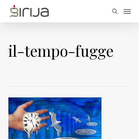
Skip
Menu
to
search
main
content
il-tempo-fugge