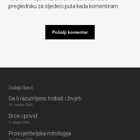
pregledniku za sljedeći puta kada komentiram.
Zadnji članci
Da li razumljeno trebaš i živjeti
16. srpnja 2026.
Srce i privid
5. lipnja 2026.
Prosvjetiteljska mitologija
29. ožujka 2026.