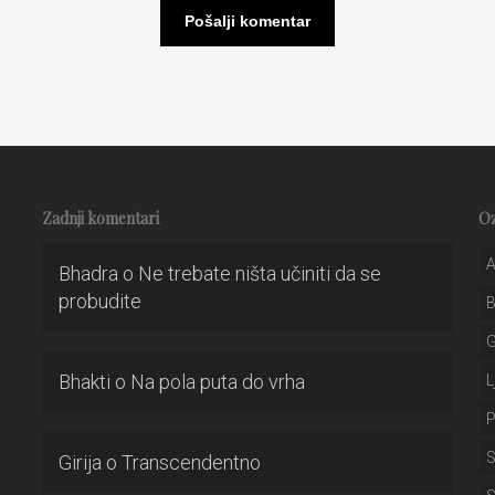
Zadnji komentari
O
A
Bhadra
o
Ne trebate ništa učiniti da se
probudite
Bhakti
o
Na pola puta do vrha
L
P
S
Girija
o
Transcendentno