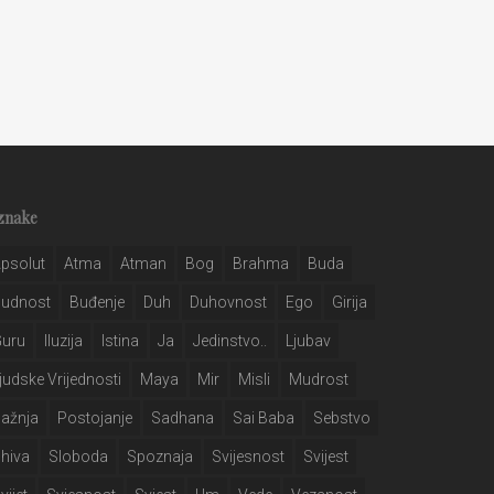
znake
psolut
Atma
Atman
Bog
Brahma
Buda
Budnost
Buđenje
Duh
Duhovnost
Ego
Girija
Guru
Iluzija
Istina
Ja
Jedinstvo..
Ljubav
judske Vrijednosti
Maya
Mir
Misli
Mudrost
ažnja
Postojanje
Sadhana
Sai Baba
Sebstvo
hiva
Sloboda
Spoznaja
Svijesnost
Svijest