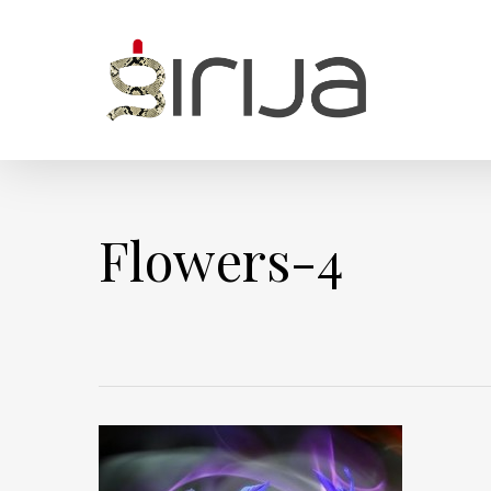
Skip
to
main
content
Flowers-4