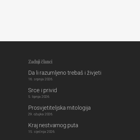
Zadnji članci
Da li razumljeno trebaš i živjeti
16. srpnja 2026.
Srce i privid
5. lipnja 2026.
Prosvjetiteljska mitologija
29. ožujka 2026.
Kraj nestvarnog puta
15. siječnja 2026.