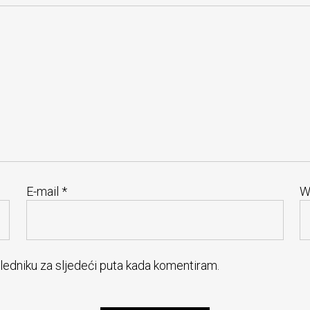
E-mail
*
W
gledniku za sljedeći puta kada komentiram.