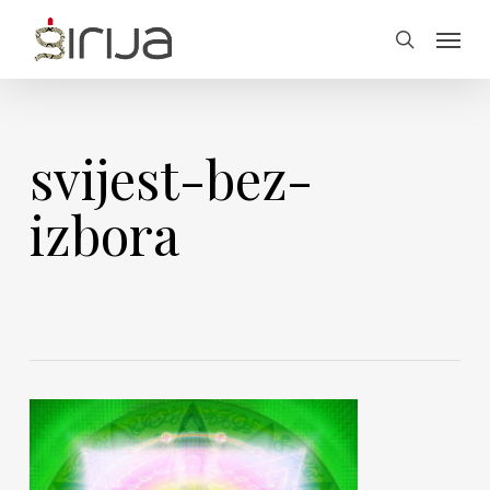
Skip
Menu
to
search
main
content
svijest-bez-
izbora