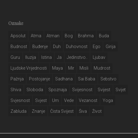
Oznake
Apsolut
Atma
Atman
Bog
Brahma
Buda
Budnost
Buđenje
Duh
Duhovnost
Ego
Girija
Guru
Iluzija
Istina
Ja
Jedinstvo..
Ljubav
Ljudske Vrijednosti
Maya
Mir
Misli
Mudrost
Pažnja
Postojanje
Sadhana
Sai Baba
Sebstvo
Shiva
Sloboda
Spoznaja
Svijesnost
Svijest
Svijet
Svjesnost
Svjest
Um
Vede
Vezanost
Yoga
Zabluda
Znanje
Čista Svijest
Šiva
Život