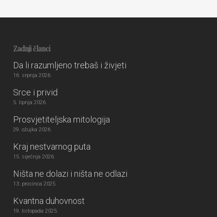
Zadnji članci
Da li razumljeno trebaš i živjeti
16. srpnja 2026.
Srce i privid
5. lipnja 2026.
Prosvjetiteljska mitologija
29. ožujka 2026.
Kraj nestvarnog puta
15. siječnja 2026.
Ništa ne dolazi i ništa ne odlazi
13. prosinca 2025.
Kvantna duhovnost
19. listopada 2025.