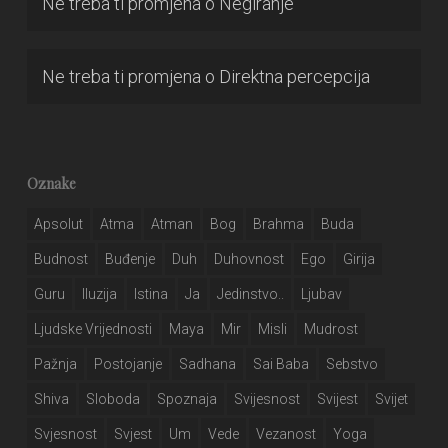
Ne treba ti promjena
o
Negiranje
Ne treba ti promjena
o
Direktna percepcija
Oznake
Apsolut
Atma
Atman
Bog
Brahma
Buda
Budnost
Buđenje
Duh
Duhovnost
Ego
Girija
Guru
Iluzija
Istina
Ja
Jedinstvo..
Ljubav
Ljudske Vrijednosti
Maya
Mir
Misli
Mudrost
Pažnja
Postojanje
Sadhana
Sai Baba
Sebstvo
Shiva
Sloboda
Spoznaja
Svijesnost
Svijest
Svijet
Svjesnost
Svjest
Um
Vede
Vezanost
Yoga