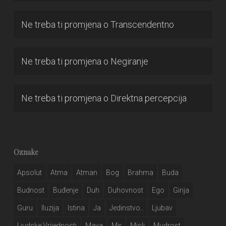
Ne treba ti promjena
o
Transcendentno
Ne treba ti promjena
o
Negiranje
Ne treba ti promjena
o
Direktna percepcija
Oznake
Apsolut
Atma
Atman
Bog
Brahma
Buda
Budnost
Buđenje
Duh
Duhovnost
Ego
Girija
Guru
Iluzija
Istina
Ja
Jedinstvo..
Ljubav
Ljudske Vrijednosti
Maya
Mir
Misli
Mudrost