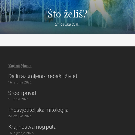
Što želiš?
21. ožujka 2010.
Zadnji članci
Da li razumljeno trebaš i živjeti
16. srpnja 2026.
Srce i privid
5. lipnja 2026.
Prosvjetiteljska mitologija
29. ožujka 2026.
Kraj nestvarnog puta
15. siječnja 2026.