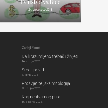
Društvo vs.Biće
24. studenoga 2013.
Zadnji članci
Da li razumljeno trebaš i živjeti
16. srpnja 2026.
Srce i privid
5. lipnja 2026.
Prosvjetiteljska mitologija
29. ožujka 2026.
Kraj nestvarnog puta
15. siječnja 2026.