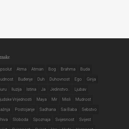
znake
psolut
Atma
Atman
Bog
Brahma
Buda
Budnost
Buđenje
Duh
Duhovnost
Ego
Girija
Guru
Iluzija
Istina
Ja
Jedinstvo..
Ljubav
judske Vrijednosti
Maya
Mir
Misli
Mudrost
ažnja
Postojanje
Sadhana
Sai Baba
Sebstvo
hiva
Sloboda
Spoznaja
Svijesnost
Svijest