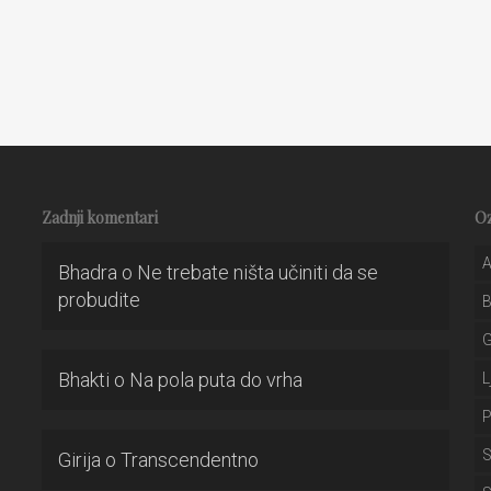
Zadnji komentari
O
A
Bhadra
o
Ne trebate ništa učiniti da se
probudite
Bhakti
o
Na pola puta do vrha
L
P
S
Girija
o
Transcendentno