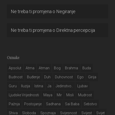
Ne treba ti promjena
o
Negiranje
Ne treba ti promjena
o
Direktna percepcija
Oznake
Apsolut
Atma
Atman
Bog
Brahma
Buda
Budnost
Buđenje
Duh
Duhovnost
Ego
Girija
Guru
Iluzija
Istina
Ja
Jedinstvo..
Ljubav
Ljudske Vrijednosti
Maya
Mir
Misli
Mudrost
Pažnja
Postojanje
Sadhana
Sai Baba
Sebstvo
Shiva
Sloboda
Spoznaja
Svijesnost
Svijest
Svijet