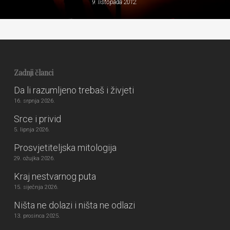
9. listopada 2012.
Zadnji članci
Da li razumljeno trebaš i živjeti
16. srpnja 2026.
Srce i privid
5. lipnja 2026.
Prosvjetiteljska mitologija
29. ožujka 2026.
Kraj nestvarnog puta
15. siječnja 2026.
Ništa ne dolazi i ništa ne odlazi
13. prosinca 2025.