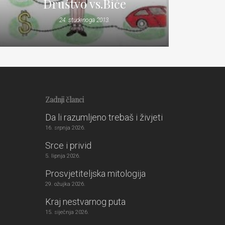
Društvo vs.Biće
24. studenoga 2013.
Zadnji članci
Da li razumljeno trebaš i živjeti
16. srpnja 2026.
Srce i privid
5. lipnja 2026.
Prosvjetiteljska mitologija
29. ožujka 2026.
Kraj nestvarnog puta
15. siječnja 2026.