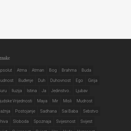
znake
psolut
Atma
Atman
Bog
Brahma
Buda
Budnost
Buđenje
Duh
Duhovnost
Ego
Girija
Guru
Iluzija
Istina
Ja
Jedinstvo..
Ljubav
judske Vrijednosti
Maya
Mir
Misli
Mudrost
ažnja
Postojanje
Sadhana
Sai Baba
Sebstvo
hiva
Sloboda
Spoznaja
Svijesnost
Svijest