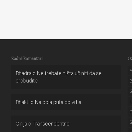
Zadnji komentari
O
A
Bhadra
o
Ne trebate ništa učiniti da se
probudite
Bhakti
o
Na pola puta do vrha
L
P
S
Girija
o
Transcendentno